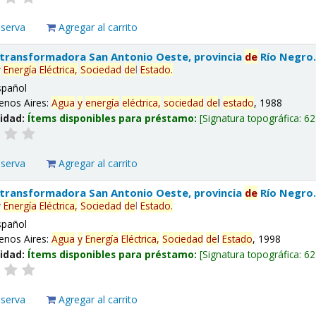
eserva
Agregar al carrito
 transformadora San Antonio Oeste, provincia
de
Río Negro
y
Energía
Eléctrica,
Sociedad
de
l
Estado
.
spañol
enos Aires:
Agua
y
energía
eléctrica,
sociedad
de
l
estado
, 1988
lidad:
Ítems disponibles para préstamo:
Signatura topográfica:
62
eserva
Agregar al carrito
 transformadora San Antonio Oeste, provincia
de
Río Negro
y
Energía
Eléctrica,
Sociedad
de
l
Estado
.
spañol
enos Aires:
Agua
y
Energía
Eléctrica,
Sociedad
de
l
Estado
, 1998
lidad:
Ítems disponibles para préstamo:
Signatura topográfica:
62
eserva
Agregar al carrito