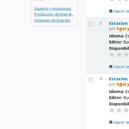
Equipos y Accesorios
Hacer r
Producción de Energí...
Sistemas de Energía
3.
Estacion
por
Agua
Idioma:
E
Editor:
Bu
Disponibi
Hacer r
4.
Estación
por
Agua
Idioma:
E
Editor:
Bu
Disponibi
Hacer r