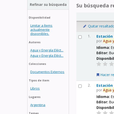
Refinar su búsqueda
Su búsqueda re
Disponibilidad
Limitar a ítems
Quitar resaltad
actualmente
disponibles.
1.
Estación
por
Agua
Autores
Idioma:
E
Agua y Energía Eléct...
Editor:
Bu
Agua y Energía Eléct...
Disponibi
Colecciones
Documentos Externos
Hacer r
Tipos de ítem
2.
Estación
Libros
por
Agua
Idioma:
E
Lugares
Editor:
Bu
Argentina
Disponibi
Temas