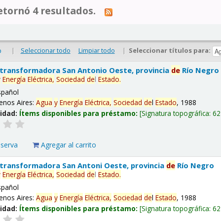
tornó 4 resultados.
|
Seleccionar todo
Limpiar todo
|
Seleccionar títulos para:
o
 transformadora San Antonio Oeste, provincia
de
Río Negro
y
Energía
Eléctrica,
Sociedad
de
l
Estado
.
spañol
enos Aires:
Agua
y
Energía
Eléctrica,
Sociedad
de
l
Estado
, 1988
lidad:
Ítems disponibles para préstamo:
Signatura topográfica:
62
eserva
Agregar al carrito
 transformadora San Antoni Oeste, provincia
de
Río Negro
y
Energía
Eléctrica,
Sociedad
de
l
Estado
.
spañol
enos Aires:
Agua
y
Energía
Eléctrica,
Sociedad
de
l
Estado
, 1988
lidad:
Ítems disponibles para préstamo:
Signatura topográfica:
62