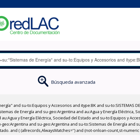
Búsqueda avanzada
nergía" and su-to:Equipos y Accesorios and itype:BK and su-to:SISTEMAS D
stemas de Energía and su-geo:Argentina and au:Agua y Energía Eléctrica, Soc
 au:Agua y Energía Eléctrica, Sociedad del Estado and su-to:Equipos y Acce
u-geo:Argentina and su-geo:Argentina and su-to:Sistemas de Energía and s
tado. and ( (allrecords,AlwaysMatches='') and (not-onloan-count,st-numeric >