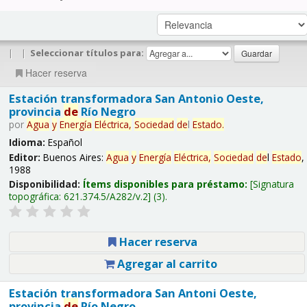
|
|
Seleccionar títulos para:
Hacer reserva
Estación transformadora San Antonio Oeste,
provincia
de
Río Negro
por
Agua
y
Energía
Eléctrica,
Sociedad
de
l
Estado
.
Idioma:
Español
Editor:
Buenos Aires:
Agua
y
Energía
Eléctrica,
Sociedad
de
l
Estado
,
1988
Disponibilidad:
Ítems disponibles para préstamo:
Signatura
topográfica:
621.374.5/A282/v.2
(3).
Hacer reserva
Agregar al carrito
Estación transformadora San Antoni Oeste,
provincia
de
Río Negro