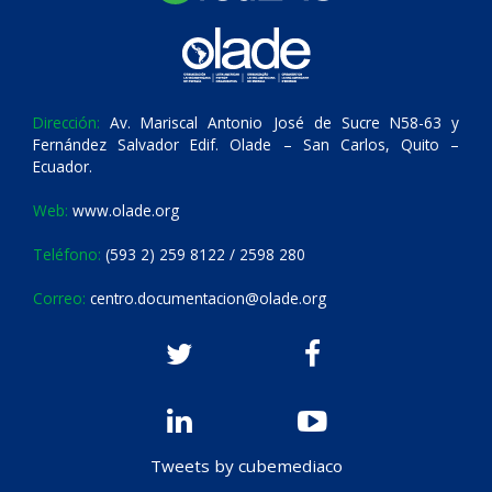
Dirección:
Av. Mariscal Antonio José de Sucre N58-63 y
Fernández Salvador Edif. Olade – San Carlos, Quito –
Ecuador.
Web:
www.olade.org
Teléfono:
(593 2) 259 8122 / 2598 280
Correo:
centro.documentacion@olade.org
Tweets by cubemediaco