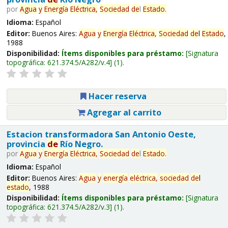
por
Agua
y
Energía
Eléctrica,
Sociedad
de
l
Estado
.
Idioma:
Español
Editor:
Buenos Aires:
Agua
y
Energía
Eléctrica,
Sociedad
de
l
Estado
,
1988
Disponibilidad:
Ítems disponibles para préstamo:
Signatura
topográfica:
621.374.5/A282/v.4
(1).
Hacer reserva
Agregar al carrito
Estacion transformadora San Antonio Oeste,
provincia
de
Río Negro.
por
Agua
y
Energía
Eléctrica,
Sociedad
de
l
Estado
.
Idioma:
Español
Editor:
Buenos Aires:
Agua
y
energía
eléctrica,
sociedad
de
l
estado
, 1988
Disponibilidad:
Ítems disponibles para préstamo:
Signatura
topográfica:
621.374.5/A282/v.3
(1).