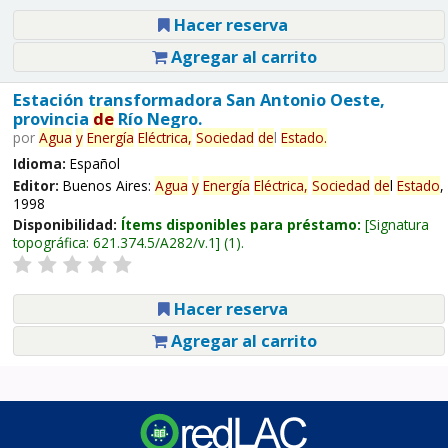
Hacer reserva
Agregar al carrito
Estación transformadora San Antonio Oeste,
provincia
de
Río Negro.
por
Agua
y
Energía
Eléctrica,
Sociedad
de
l
Estado
.
Idioma:
Español
Editor:
Buenos Aires:
Agua
y
Energía
Eléctrica,
Sociedad
de
l
Estado
,
1998
Disponibilidad:
Ítems disponibles para préstamo:
Signatura
topográfica:
621.374.5/A282/v.1
(1).
Hacer reserva
Agregar al carrito