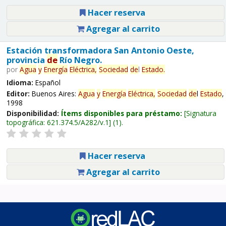
Hacer reserva
Agregar al carrito
Estación transformadora San Antonio Oeste,
provincia
de
Río Negro.
por
Agua
y
Energía
Eléctrica,
Sociedad
de
l
Estado
.
Idioma:
Español
Editor:
Buenos Aires:
Agua
y
Energía
Eléctrica,
Sociedad
de
l
Estado
,
1998
Disponibilidad:
Ítems disponibles para préstamo:
Signatura
topográfica:
621.374.5/A282/v.1
(1).
Hacer reserva
Agregar al carrito