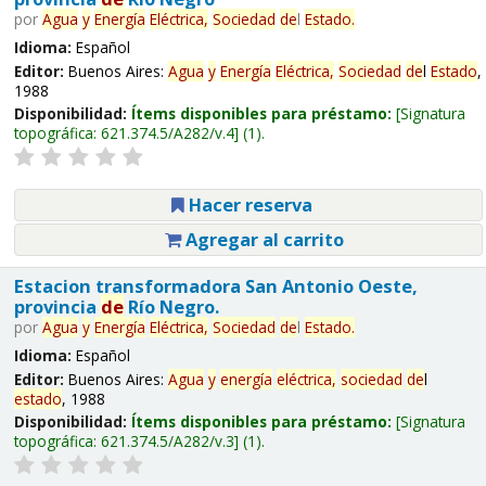
por
Agua
y
Energía
Eléctrica,
Sociedad
de
l
Estado
.
Idioma:
Español
Editor:
Buenos Aires:
Agua
y
Energía
Eléctrica,
Sociedad
de
l
Estado
,
1988
Disponibilidad:
Ítems disponibles para préstamo:
Signatura
topográfica:
621.374.5/A282/v.4
(1).
Hacer reserva
Agregar al carrito
Estacion transformadora San Antonio Oeste,
provincia
de
Río Negro.
por
Agua
y
Energía
Eléctrica,
Sociedad
de
l
Estado
.
Idioma:
Español
Editor:
Buenos Aires:
Agua
y
energía
eléctrica,
sociedad
de
l
estado
, 1988
Disponibilidad:
Ítems disponibles para préstamo:
Signatura
topográfica:
621.374.5/A282/v.3
(1).