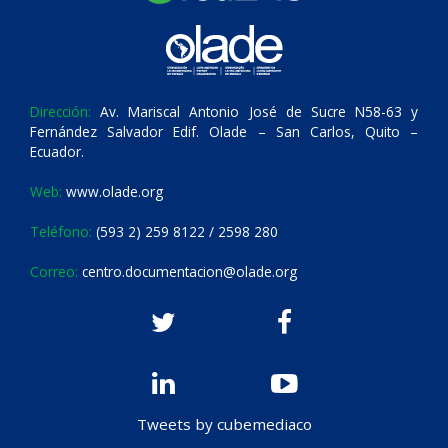
Dirección:
Av. Mariscal Antonio José de Sucre N58-63 y
Fernández Salvador Edif. Olade – San Carlos, Quito –
Ecuador.
Web:
www.olade.org
Teléfono:
(593 2) 259 8122 / 2598 280
Correo:
centro.documentacion@olade.org
Tweets by cubemediaco