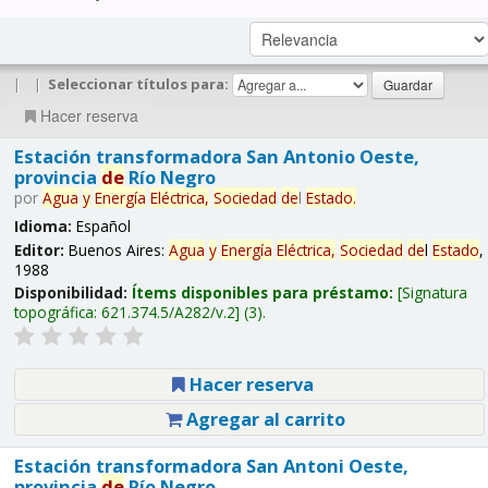
|
|
Seleccionar títulos para:
Hacer reserva
Estación transformadora San Antonio Oeste,
provincia
de
Río Negro
por
Agua
y
Energía
Eléctrica,
Sociedad
de
l
Estado
.
Idioma:
Español
Editor:
Buenos Aires:
Agua
y
Energía
Eléctrica,
Sociedad
de
l
Estado
,
1988
Disponibilidad:
Ítems disponibles para préstamo:
Signatura
topográfica:
621.374.5/A282/v.2
(3).
Hacer reserva
Agregar al carrito
Estación transformadora San Antoni Oeste,
provincia
de
Río Negro