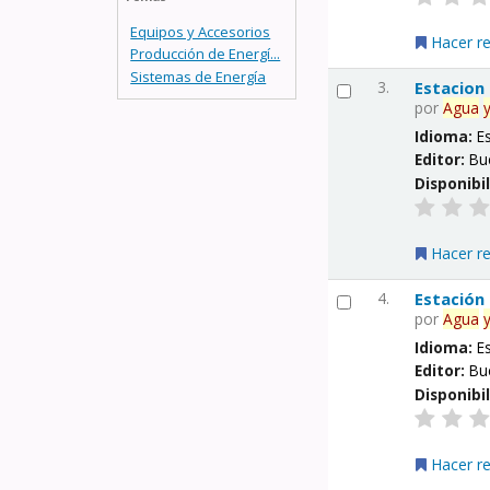
Equipos y Accesorios
Hacer r
Producción de Energí...
Sistemas de Energía
3.
Estacion
por
Agua
Idioma:
E
Editor:
Bu
Disponibi
Hacer r
4.
Estación
por
Agua
Idioma:
E
Editor:
Bu
Disponibi
Hacer r