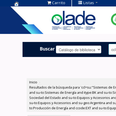
Carrito
Listas
Centro de
Documentación
OLADE -
Buscar
Inicio
›
Resultados de la búsqueda para 'ccl=su:"Sistemas de E
and su-to:Sistemas de Energía and itype:BK and su-to:Si
Sociedad del Estado and su-to:Equipos y Accesorios and
su-to:Equipos y Accesorios and su-geo:Argentina and s
to:Producción de Energía and ccode:EXT and su-to:Equip