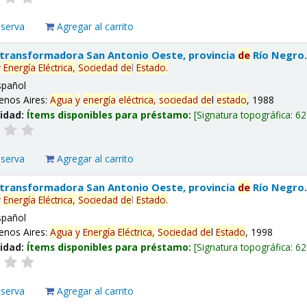
eserva
Agregar al carrito
 transformadora San Antonio Oeste, provincia
de
Río Negro
y
Energía
Eléctrica,
Sociedad
de
l
Estado
.
spañol
enos Aires:
Agua
y
energía
eléctrica,
sociedad
de
l
estado
, 1988
lidad:
Ítems disponibles para préstamo:
Signatura topográfica:
62
eserva
Agregar al carrito
 transformadora San Antonio Oeste, provincia
de
Río Negro
y
Energía
Eléctrica,
Sociedad
de
l
Estado
.
spañol
enos Aires:
Agua
y
Energía
Eléctrica,
Sociedad
de
l
Estado
, 1998
lidad:
Ítems disponibles para préstamo:
Signatura topográfica:
62
eserva
Agregar al carrito