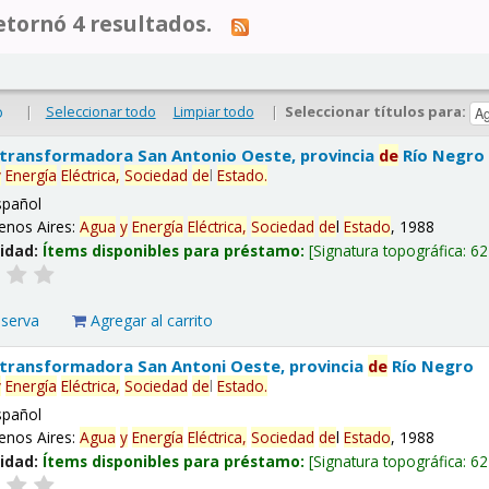
tornó 4 resultados.
|
Seleccionar todo
Limpiar todo
|
Seleccionar títulos para:
o
 transformadora San Antonio Oeste, provincia
de
Río Negro
y
Energía
Eléctrica,
Sociedad
de
l
Estado
.
spañol
enos Aires:
Agua
y
Energía
Eléctrica,
Sociedad
de
l
Estado
, 1988
lidad:
Ítems disponibles para préstamo:
Signatura topográfica:
62
eserva
Agregar al carrito
 transformadora San Antoni Oeste, provincia
de
Río Negro
y
Energía
Eléctrica,
Sociedad
de
l
Estado
.
spañol
enos Aires:
Agua
y
Energía
Eléctrica,
Sociedad
de
l
Estado
, 1988
lidad:
Ítems disponibles para préstamo:
Signatura topográfica:
62