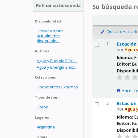
Refinar su búsqueda
Su búsqueda re
Disponibilidad
Limitar a ítems
Quitar resaltad
actualmente
disponibles.
1.
Estación
por
Agua
Autores
Idioma:
E
Agua y Energía Eléct...
Editor:
Bu
Agua y Energía Eléct...
Disponibi
Colecciones
Documentos Externos
Hacer r
Tipos de ítem
2.
Estación
Libros
por
Agua
Idioma:
E
Lugares
Editor:
Bu
Argentina
Disponibi
Temas