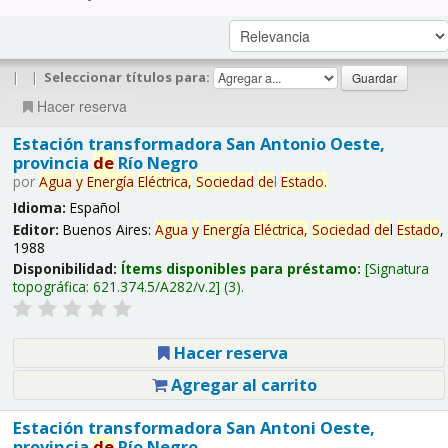
|
|
Seleccionar títulos para:
Hacer reserva
Estación transformadora San Antonio Oeste,
provincia
de
Río Negro
por
Agua
y
Energía
Eléctrica,
Sociedad
de
l
Estado
.
Idioma:
Español
Editor:
Buenos Aires:
Agua
y
Energía
Eléctrica,
Sociedad
de
l
Estado
,
1988
Disponibilidad:
Ítems disponibles para préstamo:
Signatura
topográfica:
621.374.5/A282/v.2
(3).
Hacer reserva
Agregar al carrito
Estación transformadora San Antoni Oeste,
provincia
de
Río Negro