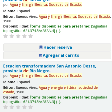
por
Agua
y
Energía
Eléctrica,
Sociedad
de
l
Estado
.
Idioma:
Español
Editor:
Buenos Aires:
Agua
y
Energía
Eléctrica,
Sociedad
de
l
Estado
,
1988
Disponibilidad:
Ítems disponibles para préstamo:
Signatura
topográfica:
621.374.5/A282/v.4
(1).
Hacer reserva
Agregar al carrito
Estacion transformadora San Antonio Oeste,
provincia
de
Río Negro.
por
Agua
y
Energía
Eléctrica,
Sociedad
de
l
Estado
.
Idioma:
Español
Editor:
Buenos Aires:
Agua
y
energía
eléctrica,
sociedad
de
l
estado
, 1988
Disponibilidad:
Ítems disponibles para préstamo:
Signatura
topográfica:
621.374.5/A282/v.3
(1).