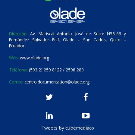
Dirección:
Av. Mariscal Antonio José de Sucre N58-63 y
Fernández Salvador Edif. Olade – San Carlos, Quito –
Ecuador.
Web:
www.olade.org
Teléfono:
(593 2) 259 8122 / 2598 280
Correo:
centro.documentacion@olade.org
Tweets by cubemediaco