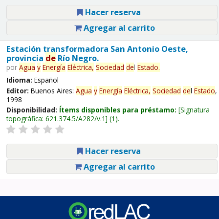
Hacer reserva
Agregar al carrito
Estación transformadora San Antonio Oeste,
provincia
de
Río Negro.
por
Agua
y
Energía
Eléctrica,
Sociedad
de
l
Estado
.
Idioma:
Español
Editor:
Buenos Aires:
Agua
y
Energía
Eléctrica,
Sociedad
de
l
Estado
,
1998
Disponibilidad:
Ítems disponibles para préstamo:
Signatura
topográfica:
621.374.5/A282/v.1
(1).
Hacer reserva
Agregar al carrito