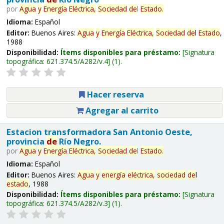
por
Agua
y
Energía
Eléctrica,
Sociedad
de
l
Estado
.
Idioma:
Español
Editor:
Buenos Aires:
Agua
y
Energía
Eléctrica,
Sociedad
de
l
Estado
,
1988
Disponibilidad:
Ítems disponibles para préstamo:
Signatura
topográfica:
621.374.5/A282/v.4
(1).
Hacer reserva
Agregar al carrito
Estacion transformadora San Antonio Oeste,
provincia
de
Río Negro.
por
Agua
y
Energía
Eléctrica,
Sociedad
de
l
Estado
.
Idioma:
Español
Editor:
Buenos Aires:
Agua
y
energía
eléctrica,
sociedad
de
l
estado
, 1988
Disponibilidad:
Ítems disponibles para préstamo:
Signatura
topográfica:
621.374.5/A282/v.3
(1).