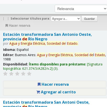
|
|
Seleccionar títulos para:
Hacer reserva
Estación transformadora San Antonio Oeste,
provincia
de
Río Negro
por
Agua
y
Energía
Eléctrica,
Sociedad
de
l
Estado
.
Idioma:
Español
Editor:
Buenos Aires:
Agua
y
Energía
Eléctrica,
Sociedad
de
l
Estado
,
1988
Disponibilidad:
Ítems disponibles para préstamo:
Signatura
topográfica:
621.374.5/A282/v.2
(3).
Hacer reserva
Agregar al carrito
Estación transformadora San Antoni Oeste,
provincia
de
Río Negro