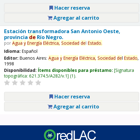
Hacer reserva
Agregar al carrito
Estación transformadora San Antonio Oeste,
provincia
de
Río Negro.
por
Agua
y
Energía
Eléctrica,
Sociedad
de
l
Estado
.
Idioma:
Español
Editor:
Buenos Aires:
Agua
y
Energía
Eléctrica,
Sociedad
de
l
Estado
,
1998
Disponibilidad:
Ítems disponibles para préstamo:
Signatura
topográfica:
621.374.5/A282/v.1
(1).
Hacer reserva
Agregar al carrito