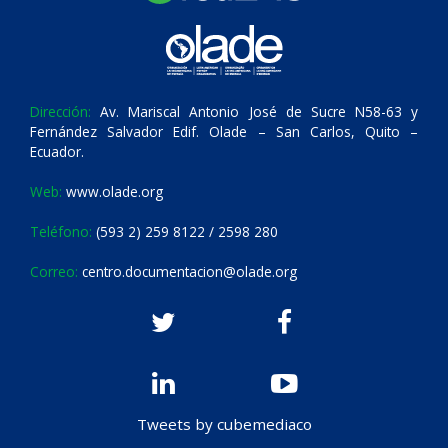
Dirección:
Av. Mariscal Antonio José de Sucre N58-63 y
Fernández Salvador Edif. Olade – San Carlos, Quito –
Ecuador.
Web:
www.olade.org
Teléfono:
(593 2) 259 8122 / 2598 280
Correo:
centro.documentacion@olade.org
Tweets by cubemediaco