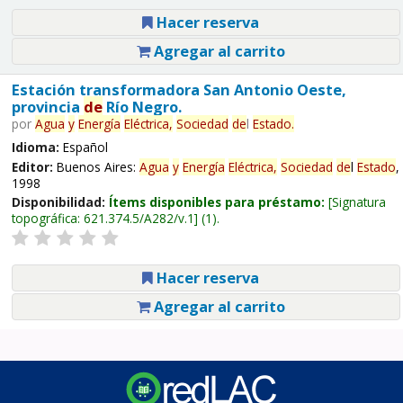
Hacer reserva
Agregar al carrito
Estación transformadora San Antonio Oeste,
provincia
de
Río Negro.
por
Agua
y
Energía
Eléctrica,
Sociedad
de
l
Estado
.
Idioma:
Español
Editor:
Buenos Aires:
Agua
y
Energía
Eléctrica,
Sociedad
de
l
Estado
,
1998
Disponibilidad:
Ítems disponibles para préstamo:
Signatura
topográfica:
621.374.5/A282/v.1
(1).
Hacer reserva
Agregar al carrito