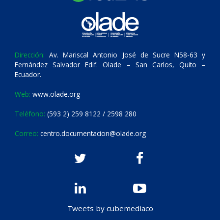
Dirección:
Av. Mariscal Antonio José de Sucre N58-63 y
Fernández Salvador Edif. Olade – San Carlos, Quito –
Ecuador.
Web:
www.olade.org
Teléfono:
(593 2) 259 8122 / 2598 280
Correo:
centro.documentacion@olade.org
Tweets by cubemediaco