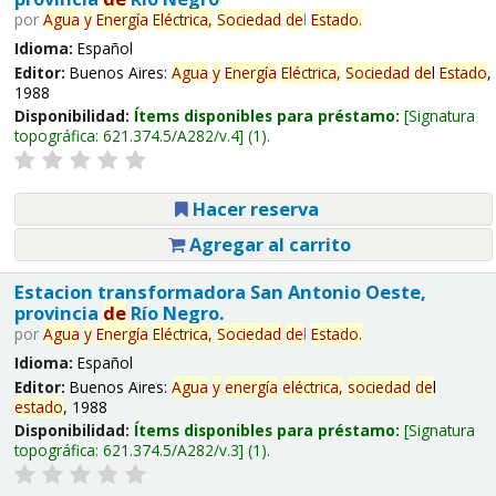
por
Agua
y
Energía
Eléctrica,
Sociedad
de
l
Estado
.
Idioma:
Español
Editor:
Buenos Aires:
Agua
y
Energía
Eléctrica,
Sociedad
de
l
Estado
,
1988
Disponibilidad:
Ítems disponibles para préstamo:
Signatura
topográfica:
621.374.5/A282/v.4
(1).
Hacer reserva
Agregar al carrito
Estacion transformadora San Antonio Oeste,
provincia
de
Río Negro.
por
Agua
y
Energía
Eléctrica,
Sociedad
de
l
Estado
.
Idioma:
Español
Editor:
Buenos Aires:
Agua
y
energía
eléctrica,
sociedad
de
l
estado
, 1988
Disponibilidad:
Ítems disponibles para préstamo:
Signatura
topográfica:
621.374.5/A282/v.3
(1).