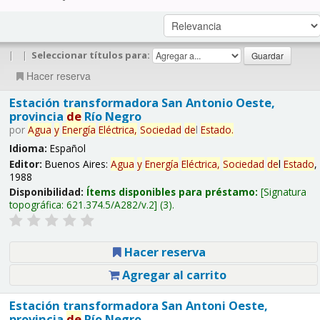
|
|
Seleccionar títulos para:
Hacer reserva
Estación transformadora San Antonio Oeste,
provincia
de
Río Negro
por
Agua
y
Energía
Eléctrica,
Sociedad
de
l
Estado
.
Idioma:
Español
Editor:
Buenos Aires:
Agua
y
Energía
Eléctrica,
Sociedad
de
l
Estado
,
1988
Disponibilidad:
Ítems disponibles para préstamo:
Signatura
topográfica:
621.374.5/A282/v.2
(3).
Hacer reserva
Agregar al carrito
Estación transformadora San Antoni Oeste,
provincia
de
Río Negro