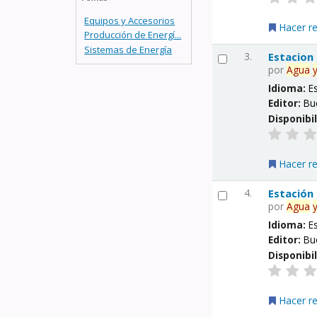
Equipos y Accesorios
Hacer r
Producción de Energí...
Sistemas de Energía
3.
Estacion
por
Agua
Idioma:
E
Editor:
Bu
Disponibi
Hacer r
4.
Estación
por
Agua
Idioma:
E
Editor:
Bu
Disponibi
Hacer r