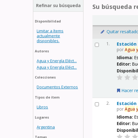
Refinar su búsqueda
Su búsqueda re
Disponibilidad
Limitar a ítems
Quitar resaltad
actualmente
disponibles.
1.
Estación
por
Agua
Autores
Idioma:
E
Agua y Energía Eléct...
Editor:
Bu
Agua y Energía Eléct...
Disponibi
Colecciones
Documentos Externos
Hacer r
Tipos de ítem
2.
Estación
Libros
por
Agua
Idioma:
E
Lugares
Editor:
Bu
Argentina
Disponibi
Temas