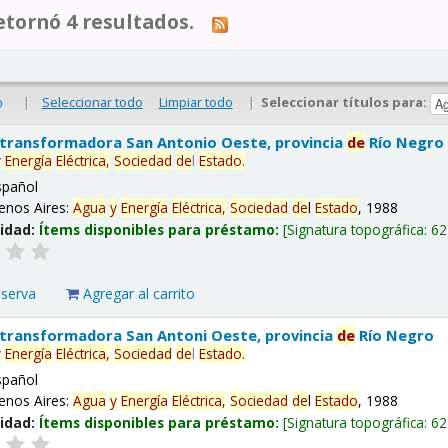
tornó 4 resultados.
|
Seleccionar todo
Limpiar todo
|
Seleccionar títulos para:
o
 transformadora San Antonio Oeste, provincia
de
Río Negro
y
Energía
Eléctrica,
Sociedad
de
l
Estado
.
spañol
enos Aires:
Agua
y
Energía
Eléctrica,
Sociedad
de
l
Estado
, 1988
lidad:
Ítems disponibles para préstamo:
Signatura topográfica:
62
eserva
Agregar al carrito
 transformadora San Antoni Oeste, provincia
de
Río Negro
y
Energía
Eléctrica,
Sociedad
de
l
Estado
.
spañol
enos Aires:
Agua
y
Energía
Eléctrica,
Sociedad
de
l
Estado
, 1988
lidad:
Ítems disponibles para préstamo:
Signatura topográfica:
62