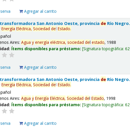
eserva
Agregar al carrito
 transformadora San Antonio Oeste, provincia
de
Río Negro
y
Energía
Eléctrica,
Sociedad
de
l
Estado
.
spañol
enos Aires:
Agua
y
energía
eléctrica,
sociedad
de
l
estado
, 1988
lidad:
Ítems disponibles para préstamo:
Signatura topográfica:
62
eserva
Agregar al carrito
 transformadora San Antonio Oeste, provincia
de
Río Negro
y
Energía
Eléctrica,
Sociedad
de
l
Estado
.
spañol
enos Aires:
Agua
y
Energía
Eléctrica,
Sociedad
de
l
Estado
, 1998
lidad:
Ítems disponibles para préstamo:
Signatura topográfica:
62
eserva
Agregar al carrito