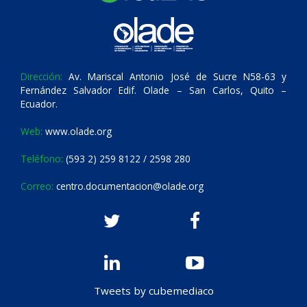
Dirección:
Av. Mariscal Antonio José de Sucre N58-63 y
Fernández Salvador Edif. Olade – San Carlos, Quito –
Ecuador.
Web:
www.olade.org
Teléfono:
(593 2) 259 8122 / 2598 280
Correo:
centro.documentacion@olade.org
Tweets by cubemediaco