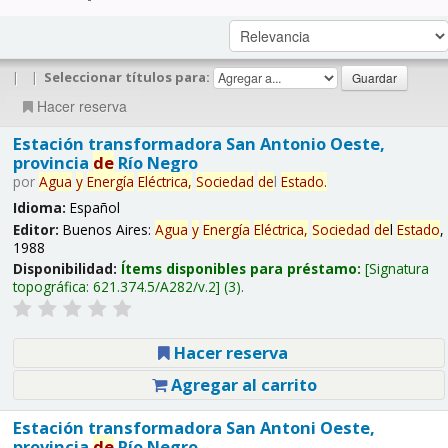
|
|
Seleccionar títulos para:
Hacer reserva
Estación transformadora San Antonio Oeste,
provincia
de
Río Negro
por
Agua
y
Energía
Eléctrica,
Sociedad
de
l
Estado
.
Idioma:
Español
Editor:
Buenos Aires:
Agua
y
Energía
Eléctrica,
Sociedad
de
l
Estado
,
1988
Disponibilidad:
Ítems disponibles para préstamo:
Signatura
topográfica:
621.374.5/A282/v.2
(3).
Hacer reserva
Agregar al carrito
Estación transformadora San Antoni Oeste,
provincia
de
Río Negro