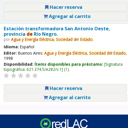
Hacer reserva
Agregar al carrito
Estación transformadora San Antonio Oeste,
provincia
de
Río Negro.
por
Agua
y
Energía
Eléctrica,
Sociedad
de
l
Estado
.
Idioma:
Español
Editor:
Buenos Aires:
Agua
y
Energía
Eléctrica,
Sociedad
de
l
Estado
,
1998
Disponibilidad:
Ítems disponibles para préstamo:
Signatura
topográfica:
621.374.5/A282/v.1
(1).
Hacer reserva
Agregar al carrito