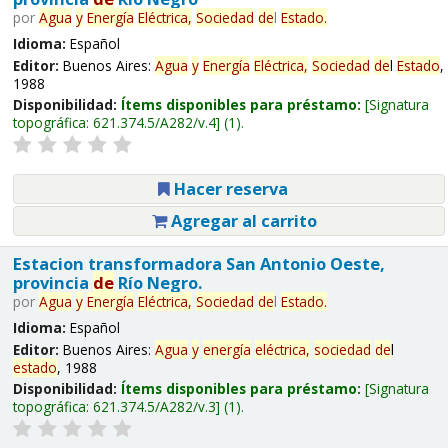
por
Agua
y
Energía
Eléctrica,
Sociedad
de
l
Estado
.
Idioma:
Español
Editor:
Buenos Aires:
Agua
y
Energía
Eléctrica,
Sociedad
de
l
Estado
,
1988
Disponibilidad:
Ítems disponibles para préstamo:
Signatura
topográfica:
621.374.5/A282/v.4
(1).
Hacer reserva
Agregar al carrito
Estacion transformadora San Antonio Oeste,
provincia
de
Río Negro.
por
Agua
y
Energía
Eléctrica,
Sociedad
de
l
Estado
.
Idioma:
Español
Editor:
Buenos Aires:
Agua
y
energía
eléctrica,
sociedad
de
l
estado
, 1988
Disponibilidad:
Ítems disponibles para préstamo:
Signatura
topográfica:
621.374.5/A282/v.3
(1).