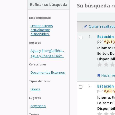
Refinar su búsqueda
Su búsqueda re
Disponibilidad
Limitar a ítems
Quitar resaltad
actualmente
disponibles.
1.
Estación
por
Agua
Autores
Idioma:
E
Agua y Energía Eléct...
Editor:
Bu
Agua y Energía Eléct...
Disponibi
Colecciones
Documentos Externos
Hacer r
Tipos de ítem
2.
Estación
Libros
por
Agua
Idioma:
E
Lugares
Editor:
Bu
Argentina
Disponibi
Temas