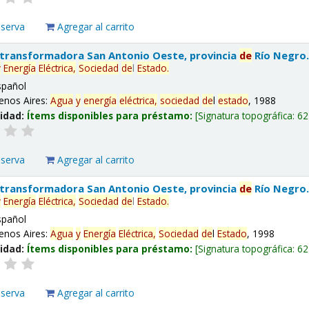
eserva
Agregar al carrito
 transformadora San Antonio Oeste, provincia
de
Río Negro
y
Energía
Eléctrica,
Sociedad
de
l
Estado
.
spañol
enos Aires:
Agua
y
energía
eléctrica,
sociedad
de
l
estado
, 1988
lidad:
Ítems disponibles para préstamo:
Signatura topográfica:
62
eserva
Agregar al carrito
 transformadora San Antonio Oeste, provincia
de
Río Negro
y
Energía
Eléctrica,
Sociedad
de
l
Estado
.
spañol
enos Aires:
Agua
y
Energía
Eléctrica,
Sociedad
de
l
Estado
, 1998
lidad:
Ítems disponibles para préstamo:
Signatura topográfica:
62
eserva
Agregar al carrito