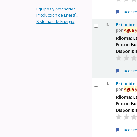
Equipos y Accesorios
Hacer r
Producción de Energí...
Sistemas de Energía
3.
Estacion
por
Agua
Idioma:
E
Editor:
Bu
Disponibi
Hacer r
4.
Estación
por
Agua
Idioma:
E
Editor:
Bu
Disponibi
Hacer r