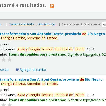
tornó 4 resultados.
|
Seleccionar todo
Limpiar todo
|
Seleccionar títulos para:
o
 transformadora San Antonio Oeste, provincia
de
Río Negro
y
Energía
Eléctrica,
Sociedad
de
l
Estado
.
spañol
enos Aires:
Agua
y
Energía
Eléctrica,
Sociedad
de
l
Estado
, 1988
lidad:
Ítems disponibles para préstamo:
Signatura topográfica:
62
eserva
Agregar al carrito
 transformadora San Antoni Oeste, provincia
de
Río Negro
y
Energía
Eléctrica,
Sociedad
de
l
Estado
.
spañol
enos Aires:
Agua
y
Energía
Eléctrica,
Sociedad
de
l
Estado
, 1988
lidad:
Ítems disponibles para préstamo:
Signatura topográfica:
62