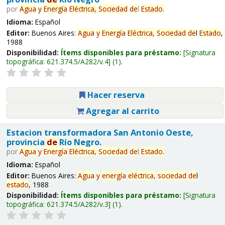
por
Agua
y
Energía
Eléctrica,
Sociedad
de
l
Estado
.
Idioma:
Español
Editor:
Buenos Aires:
Agua
y
Energía
Eléctrica,
Sociedad
de
l
Estado
,
1988
Disponibilidad:
Ítems disponibles para préstamo:
Signatura
topográfica:
621.374.5/A282/v.4
(1).
Hacer reserva
Agregar al carrito
Estacion transformadora San Antonio Oeste,
provincia
de
Río Negro.
por
Agua
y
Energía
Eléctrica,
Sociedad
de
l
Estado
.
Idioma:
Español
Editor:
Buenos Aires:
Agua
y
energía
eléctrica,
sociedad
de
l
estado
, 1988
Disponibilidad:
Ítems disponibles para préstamo:
Signatura
topográfica:
621.374.5/A282/v.3
(1).