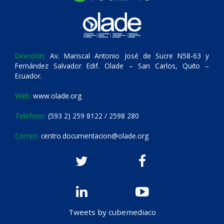
Dirección:
Av. Mariscal Antonio José de Sucre N58-63 y
Fernández Salvador Edif. Olade – San Carlos, Quito –
Ecuador.
Web:
www.olade.org
Teléfono:
(593 2) 259 8122 / 2598 280
Correo:
centro.documentacion@olade.org
Tweets by cubemediaco