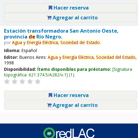
Hacer reserva
Agregar al carrito
Estación transformadora San Antonio Oeste,
provincia
de
Río Negro.
por
Agua
y
Energía
Eléctrica,
Sociedad
de
l
Estado
.
Idioma:
Español
Editor:
Buenos Aires:
Agua
y
Energía
Eléctrica,
Sociedad
de
l
Estado
,
1998
Disponibilidad:
Ítems disponibles para préstamo:
Signatura
topográfica:
621.374.5/A282/v.1
(1).
Hacer reserva
Agregar al carrito