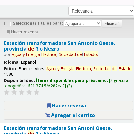
|
|
Seleccionar títulos para:
Hacer reserva
Estación transformadora San Antonio Oeste,
provincia
de
Río Negro
por
Agua
y
Energía
Eléctrica,
Sociedad
de
l
Estado
.
Idioma:
Español
Editor:
Buenos Aires:
Agua
y
Energía
Eléctrica,
Sociedad
de
l
Estado
,
1988
Disponibilidad:
Ítems disponibles para préstamo:
Signatura
topográfica:
621.374.5/A282/v.2
(3).
Hacer reserva
Agregar al carrito
Estación transformadora San Antoni Oeste,
provincia
de
Río Negro