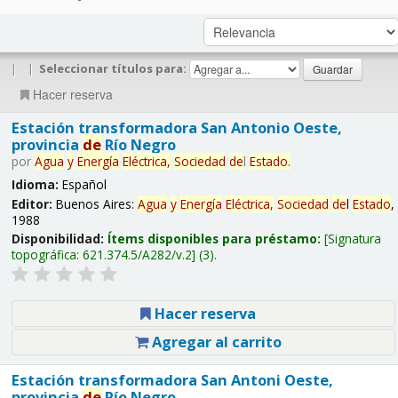
|
|
Seleccionar títulos para:
Hacer reserva
Estación transformadora San Antonio Oeste,
provincia
de
Río Negro
por
Agua
y
Energía
Eléctrica,
Sociedad
de
l
Estado
.
Idioma:
Español
Editor:
Buenos Aires:
Agua
y
Energía
Eléctrica,
Sociedad
de
l
Estado
,
1988
Disponibilidad:
Ítems disponibles para préstamo:
Signatura
topográfica:
621.374.5/A282/v.2
(3).
Hacer reserva
Agregar al carrito
Estación transformadora San Antoni Oeste,
provincia
de
Río Negro