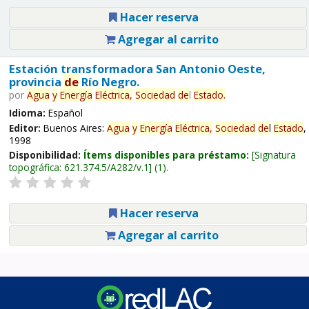
Hacer reserva
Agregar al carrito
Estación transformadora San Antonio Oeste,
provincia
de
Río Negro.
por
Agua
y
Energía
Eléctrica,
Sociedad
de
l
Estado
.
Idioma:
Español
Editor:
Buenos Aires:
Agua
y
Energía
Eléctrica,
Sociedad
de
l
Estado
,
1998
Disponibilidad:
Ítems disponibles para préstamo:
Signatura
topográfica:
621.374.5/A282/v.1
(1).
Hacer reserva
Agregar al carrito