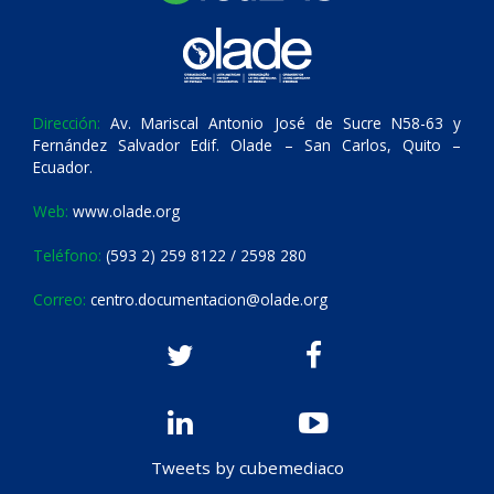
Dirección:
Av. Mariscal Antonio José de Sucre N58-63 y
Fernández Salvador Edif. Olade – San Carlos, Quito –
Ecuador.
Web:
www.olade.org
Teléfono:
(593 2) 259 8122 / 2598 280
Correo:
centro.documentacion@olade.org
Tweets by cubemediaco