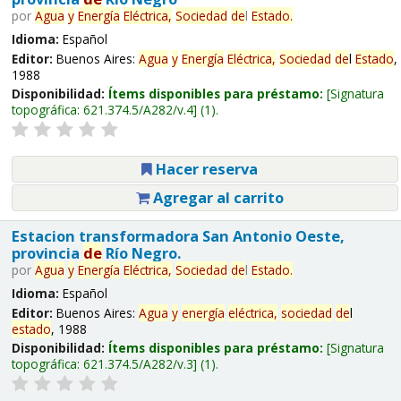
por
Agua
y
Energía
Eléctrica,
Sociedad
de
l
Estado
.
Idioma:
Español
Editor:
Buenos Aires:
Agua
y
Energía
Eléctrica,
Sociedad
de
l
Estado
,
1988
Disponibilidad:
Ítems disponibles para préstamo:
Signatura
topográfica:
621.374.5/A282/v.4
(1).
Hacer reserva
Agregar al carrito
Estacion transformadora San Antonio Oeste,
provincia
de
Río Negro.
por
Agua
y
Energía
Eléctrica,
Sociedad
de
l
Estado
.
Idioma:
Español
Editor:
Buenos Aires:
Agua
y
energía
eléctrica,
sociedad
de
l
estado
, 1988
Disponibilidad:
Ítems disponibles para préstamo:
Signatura
topográfica:
621.374.5/A282/v.3
(1).