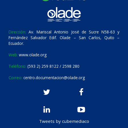
Dirección:
Av. Mariscal Antonio José de Sucre N58-63 y
Fernández Salvador Edif. Olade – San Carlos, Quito –
Ecuador.
Web:
www.olade.org
Teléfono:
(593 2) 259 8122 / 2598 280
Correo:
centro.documentacion@olade.org
Tweets by cubemediaco