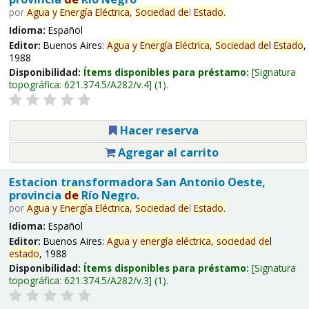
por
Agua
y
Energía
Eléctrica,
Sociedad
de
l
Estado
.
Idioma:
Español
Editor:
Buenos Aires:
Agua
y
Energía
Eléctrica,
Sociedad
de
l
Estado
,
1988
Disponibilidad:
Ítems disponibles para préstamo:
Signatura
topográfica:
621.374.5/A282/v.4
(1).
Hacer reserva
Agregar al carrito
Estacion transformadora San Antonio Oeste,
provincia
de
Río Negro.
por
Agua
y
Energía
Eléctrica,
Sociedad
de
l
Estado
.
Idioma:
Español
Editor:
Buenos Aires:
Agua
y
energía
eléctrica,
sociedad
de
l
estado
, 1988
Disponibilidad:
Ítems disponibles para préstamo:
Signatura
topográfica:
621.374.5/A282/v.3
(1).