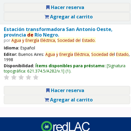
Hacer reserva
Agregar al carrito
Estación transformadora San Antonio Oeste,
provincia
de
Río Negro.
por
Agua
y
Energía
Eléctrica,
Sociedad
de
l
Estado
.
Idioma:
Español
Editor:
Buenos Aires:
Agua
y
Energía
Eléctrica,
Sociedad
de
l
Estado
,
1998
Disponibilidad:
Ítems disponibles para préstamo:
Signatura
topográfica:
621.374.5/A282/v.1
(1).
Hacer reserva
Agregar al carrito