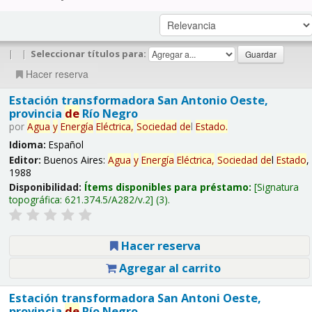
|
|
Seleccionar títulos para:
Hacer reserva
Estación transformadora San Antonio Oeste,
provincia
de
Río Negro
por
Agua
y
Energía
Eléctrica,
Sociedad
de
l
Estado
.
Idioma:
Español
Editor:
Buenos Aires:
Agua
y
Energía
Eléctrica,
Sociedad
de
l
Estado
,
1988
Disponibilidad:
Ítems disponibles para préstamo:
Signatura
topográfica:
621.374.5/A282/v.2
(3).
Hacer reserva
Agregar al carrito
Estación transformadora San Antoni Oeste,
provincia
de
Río Negro