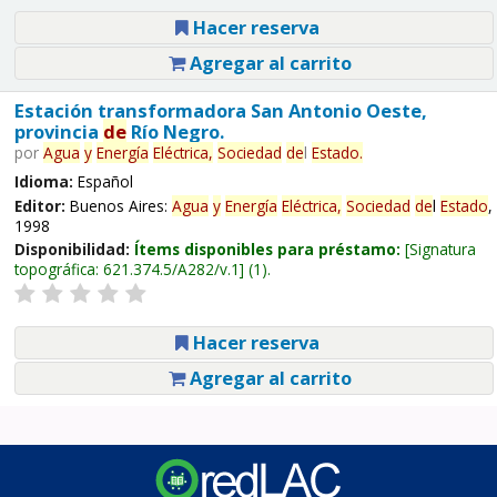
Hacer reserva
Agregar al carrito
Estación transformadora San Antonio Oeste,
provincia
de
Río Negro.
por
Agua
y
Energía
Eléctrica,
Sociedad
de
l
Estado
.
Idioma:
Español
Editor:
Buenos Aires:
Agua
y
Energía
Eléctrica,
Sociedad
de
l
Estado
,
1998
Disponibilidad:
Ítems disponibles para préstamo:
Signatura
topográfica:
621.374.5/A282/v.1
(1).
Hacer reserva
Agregar al carrito