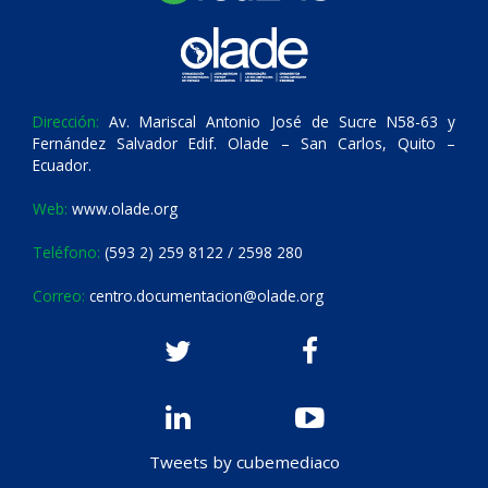
Dirección:
Av. Mariscal Antonio José de Sucre N58-63 y
Fernández Salvador Edif. Olade – San Carlos, Quito –
Ecuador.
Web:
www.olade.org
Teléfono:
(593 2) 259 8122 / 2598 280
Correo:
centro.documentacion@olade.org
Tweets by cubemediaco