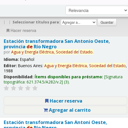
|
|
Seleccionar títulos para:
Hacer reserva
Estación transformadora San Antonio Oeste,
provincia
de
Río Negro
por
Agua
y
Energía
Eléctrica,
Sociedad
de
l
Estado
.
Idioma:
Español
Editor:
Buenos Aires:
Agua
y
Energía
Eléctrica,
Sociedad
de
l
Estado
,
1988
Disponibilidad:
Ítems disponibles para préstamo:
Signatura
topográfica:
621.374.5/A282/v.2
(3).
Hacer reserva
Agregar al carrito
Estación transformadora San Antoni Oeste,
provincia
de
Río Negro