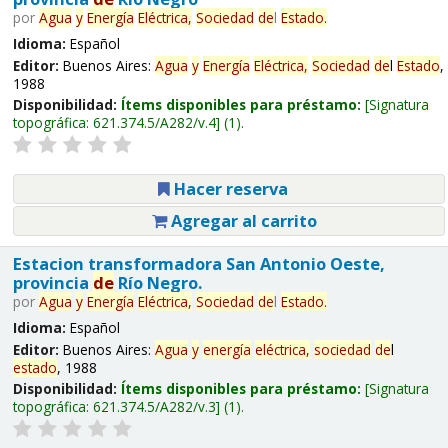
por
Agua
y
Energía
Eléctrica,
Sociedad
de
l
Estado
.
Idioma:
Español
Editor:
Buenos Aires:
Agua
y
Energía
Eléctrica,
Sociedad
de
l
Estado
,
1988
Disponibilidad:
Ítems disponibles para préstamo:
Signatura
topográfica:
621.374.5/A282/v.4
(1).
Hacer reserva
Agregar al carrito
Estacion transformadora San Antonio Oeste,
provincia
de
Río Negro.
por
Agua
y
Energía
Eléctrica,
Sociedad
de
l
Estado
.
Idioma:
Español
Editor:
Buenos Aires:
Agua
y
energía
eléctrica,
sociedad
de
l
estado
, 1988
Disponibilidad:
Ítems disponibles para préstamo:
Signatura
topográfica:
621.374.5/A282/v.3
(1).