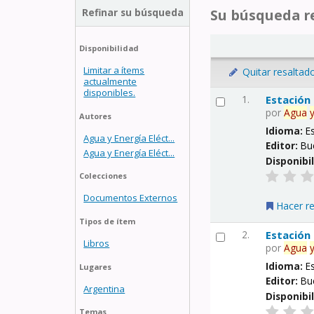
Refinar su búsqueda
Su búsqueda re
Disponibilidad
Limitar a ítems
Quitar resaltad
actualmente
disponibles.
1.
Estación
por
Agua
Autores
Idioma:
E
Agua y Energía Eléct...
Editor:
Bu
Agua y Energía Eléct...
Disponibi
Colecciones
Documentos Externos
Hacer r
Tipos de ítem
2.
Estación
Libros
por
Agua
Idioma:
E
Lugares
Editor:
Bu
Argentina
Disponibi
Temas