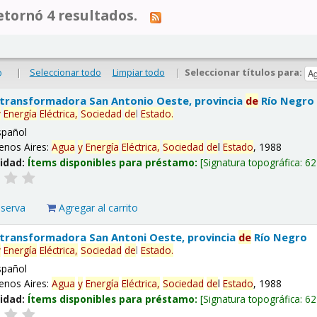
tornó 4 resultados.
|
Seleccionar todo
Limpiar todo
|
Seleccionar títulos para:
o
 transformadora San Antonio Oeste, provincia
de
Río Negro
y
Energía
Eléctrica,
Sociedad
de
l
Estado
.
spañol
enos Aires:
Agua
y
Energía
Eléctrica,
Sociedad
de
l
Estado
, 1988
lidad:
Ítems disponibles para préstamo:
Signatura topográfica:
62
eserva
Agregar al carrito
 transformadora San Antoni Oeste, provincia
de
Río Negro
y
Energía
Eléctrica,
Sociedad
de
l
Estado
.
spañol
enos Aires:
Agua
y
Energía
Eléctrica,
Sociedad
de
l
Estado
, 1988
lidad:
Ítems disponibles para préstamo:
Signatura topográfica:
62