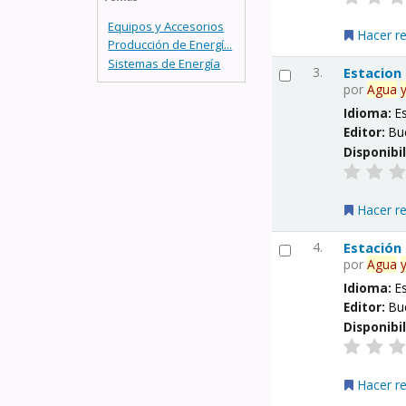
Equipos y Accesorios
Hacer r
Producción de Energí...
Sistemas de Energía
3.
Estacion
por
Agua
Idioma:
E
Editor:
Bu
Disponibi
Hacer r
4.
Estación
por
Agua
Idioma:
E
Editor:
Bu
Disponibi
Hacer r