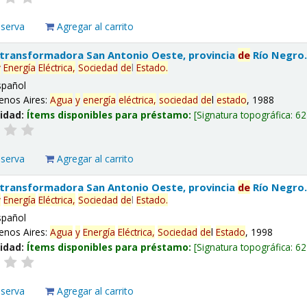
eserva
Agregar al carrito
 transformadora San Antonio Oeste, provincia
de
Río Negro
y
Energía
Eléctrica,
Sociedad
de
l
Estado
.
spañol
enos Aires:
Agua
y
energía
eléctrica,
sociedad
de
l
estado
, 1988
lidad:
Ítems disponibles para préstamo:
Signatura topográfica:
62
eserva
Agregar al carrito
 transformadora San Antonio Oeste, provincia
de
Río Negro
y
Energía
Eléctrica,
Sociedad
de
l
Estado
.
spañol
enos Aires:
Agua
y
Energía
Eléctrica,
Sociedad
de
l
Estado
, 1998
lidad:
Ítems disponibles para préstamo:
Signatura topográfica:
62
eserva
Agregar al carrito