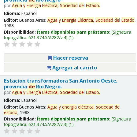
por
Agua
y
Energía
Eléctrica,
Sociedad
de
l
Estado
.
Idioma:
Español
Editor:
Buenos Aires:
Agua
y
Energía
Eléctrica,
Sociedad
de
l
Estado
,
1988
Disponibilidad:
Ítems disponibles para préstamo:
Signatura
topográfica:
621.374.5/A282/v.4
(1).
Hacer reserva
Agregar al carrito
Estacion transformadora San Antonio Oeste,
provincia
de
Río Negro.
por
Agua
y
Energía
Eléctrica,
Sociedad
de
l
Estado
.
Idioma:
Español
Editor:
Buenos Aires:
Agua
y
energía
eléctrica,
sociedad
de
l
estado
, 1988
Disponibilidad:
Ítems disponibles para préstamo:
Signatura
topográfica:
621.374.5/A282/v.3
(1).