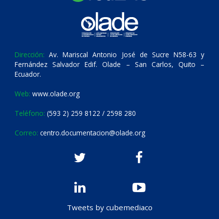
Dirección:
Av. Mariscal Antonio José de Sucre N58-63 y
Fernández Salvador Edif. Olade – San Carlos, Quito –
Ecuador.
Web:
www.olade.org
Teléfono:
(593 2) 259 8122 / 2598 280
Correo:
centro.documentacion@olade.org
Tweets by cubemediaco