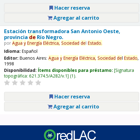
Hacer reserva
Agregar al carrito
Estación transformadora San Antonio Oeste,
provincia
de
Río Negro.
por
Agua
y
Energía
Eléctrica,
Sociedad
de
l
Estado
.
Idioma:
Español
Editor:
Buenos Aires:
Agua
y
Energía
Eléctrica,
Sociedad
de
l
Estado
,
1998
Disponibilidad:
Ítems disponibles para préstamo:
Signatura
topográfica:
621.374.5/A282/v.1
(1).
Hacer reserva
Agregar al carrito