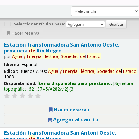
|
|
Seleccionar títulos para:
Hacer reserva
Estación transformadora San Antonio Oeste,
provincia
de
Río Negro
por
Agua
y
Energía
Eléctrica,
Sociedad
de
l
Estado
.
Idioma:
Español
Editor:
Buenos Aires:
Agua
y
Energía
Eléctrica,
Sociedad
de
l
Estado
,
1988
Disponibilidad:
Ítems disponibles para préstamo:
Signatura
topográfica:
621.374.5/A282/v.2
(3).
Hacer reserva
Agregar al carrito
Estación transformadora San Antoni Oeste,
provincia
de
Río Negro