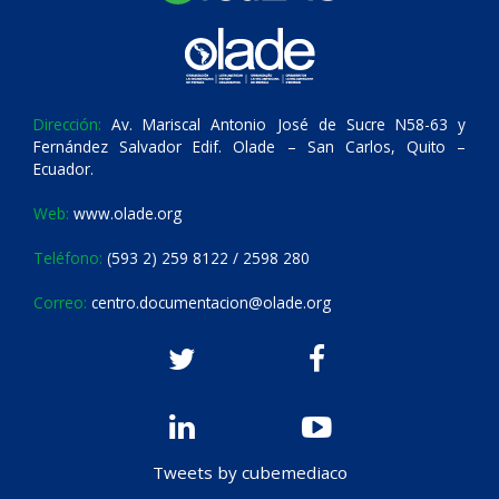
Dirección:
Av. Mariscal Antonio José de Sucre N58-63 y
Fernández Salvador Edif. Olade – San Carlos, Quito –
Ecuador.
Web:
www.olade.org
Teléfono:
(593 2) 259 8122 / 2598 280
Correo:
centro.documentacion@olade.org
Tweets by cubemediaco