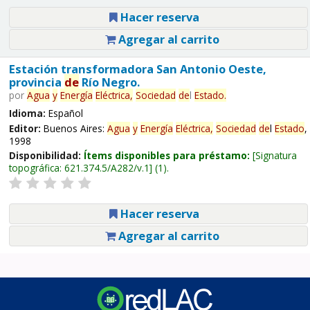
Hacer reserva
Agregar al carrito
Estación transformadora San Antonio Oeste,
provincia
de
Río Negro.
por
Agua
y
Energía
Eléctrica,
Sociedad
de
l
Estado
.
Idioma:
Español
Editor:
Buenos Aires:
Agua
y
Energía
Eléctrica,
Sociedad
de
l
Estado
,
1998
Disponibilidad:
Ítems disponibles para préstamo:
Signatura
topográfica:
621.374.5/A282/v.1
(1).
Hacer reserva
Agregar al carrito