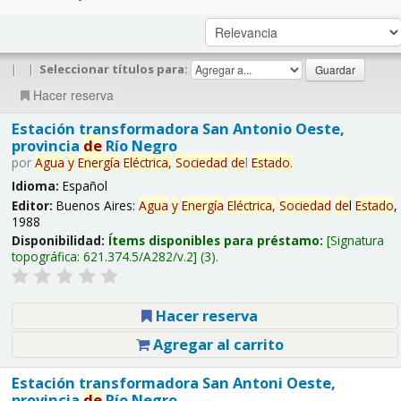
|
|
Seleccionar títulos para:
Hacer reserva
Estación transformadora San Antonio Oeste,
provincia
de
Río Negro
por
Agua
y
Energía
Eléctrica,
Sociedad
de
l
Estado
.
Idioma:
Español
Editor:
Buenos Aires:
Agua
y
Energía
Eléctrica,
Sociedad
de
l
Estado
,
1988
Disponibilidad:
Ítems disponibles para préstamo:
Signatura
topográfica:
621.374.5/A282/v.2
(3).
Hacer reserva
Agregar al carrito
Estación transformadora San Antoni Oeste,
provincia
de
Río Negro