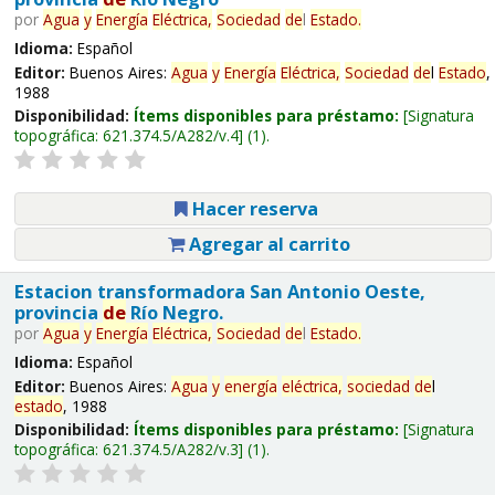
por
Agua
y
Energía
Eléctrica,
Sociedad
de
l
Estado
.
Idioma:
Español
Editor:
Buenos Aires:
Agua
y
Energía
Eléctrica,
Sociedad
de
l
Estado
,
1988
Disponibilidad:
Ítems disponibles para préstamo:
Signatura
topográfica:
621.374.5/A282/v.4
(1).
Hacer reserva
Agregar al carrito
Estacion transformadora San Antonio Oeste,
provincia
de
Río Negro.
por
Agua
y
Energía
Eléctrica,
Sociedad
de
l
Estado
.
Idioma:
Español
Editor:
Buenos Aires:
Agua
y
energía
eléctrica,
sociedad
de
l
estado
, 1988
Disponibilidad:
Ítems disponibles para préstamo:
Signatura
topográfica:
621.374.5/A282/v.3
(1).