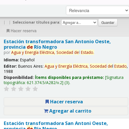
|
|
Seleccionar títulos para:
Hacer reserva
Estación transformadora San Antonio Oeste,
provincia
de
Río Negro
por
Agua
y
Energía
Eléctrica,
Sociedad
de
l
Estado
.
Idioma:
Español
Editor:
Buenos Aires:
Agua
y
Energía
Eléctrica,
Sociedad
de
l
Estado
,
1988
Disponibilidad:
Ítems disponibles para préstamo:
Signatura
topográfica:
621.374.5/A282/v.2
(3).
Hacer reserva
Agregar al carrito
Estación transformadora San Antoni Oeste,
provincia
de
Río Negro