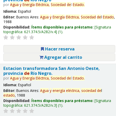
por
Agua
y
Energía
Eléctrica,
Sociedad
de
l
Estado
.
Idioma:
Español
Editor:
Buenos Aires:
Agua
y
Energía
Eléctrica,
Sociedad
de
l
Estado
,
1988
Disponibilidad:
Ítems disponibles para préstamo:
Signatura
topográfica:
621.374.5/A282/v.4
(1).
Hacer reserva
Agregar al carrito
Estacion transformadora San Antonio Oeste,
provincia
de
Río Negro.
por
Agua
y
Energía
Eléctrica,
Sociedad
de
l
Estado
.
Idioma:
Español
Editor:
Buenos Aires:
Agua
y
energía
eléctrica,
sociedad
de
l
estado
, 1988
Disponibilidad:
Ítems disponibles para préstamo:
Signatura
topográfica:
621.374.5/A282/v.3
(1).