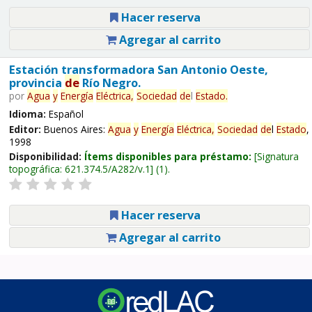
Hacer reserva
Agregar al carrito
Estación transformadora San Antonio Oeste,
provincia
de
Río Negro.
por
Agua
y
Energía
Eléctrica,
Sociedad
de
l
Estado
.
Idioma:
Español
Editor:
Buenos Aires:
Agua
y
Energía
Eléctrica,
Sociedad
de
l
Estado
,
1998
Disponibilidad:
Ítems disponibles para préstamo:
Signatura
topográfica:
621.374.5/A282/v.1
(1).
Hacer reserva
Agregar al carrito