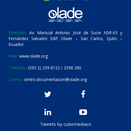
Dirección:
Av. Mariscal Antonio José de Sucre N58-63 y
Fernández Salvador Edif. Olade – San Carlos, Quito –
Ecuador.
Web:
www.olade.org
Teléfono:
(593 2) 259 8122 / 2598 280
Correo:
centro.documentacion@olade.org
Tweets by cubemediaco