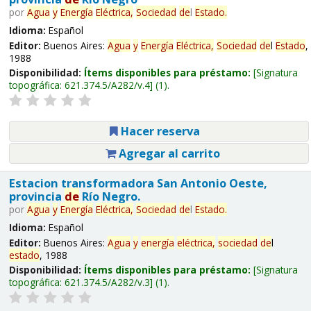
por
Agua
y
Energía
Eléctrica,
Sociedad
de
l
Estado
.
Idioma:
Español
Editor:
Buenos Aires:
Agua
y
Energía
Eléctrica,
Sociedad
de
l
Estado
,
1988
Disponibilidad:
Ítems disponibles para préstamo:
Signatura
topográfica:
621.374.5/A282/v.4
(1).
Hacer reserva
Agregar al carrito
Estacion transformadora San Antonio Oeste,
provincia
de
Río Negro.
por
Agua
y
Energía
Eléctrica,
Sociedad
de
l
Estado
.
Idioma:
Español
Editor:
Buenos Aires:
Agua
y
energía
eléctrica,
sociedad
de
l
estado
, 1988
Disponibilidad:
Ítems disponibles para préstamo:
Signatura
topográfica:
621.374.5/A282/v.3
(1).