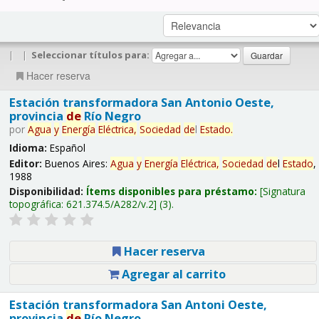
|
|
Seleccionar títulos para:
Hacer reserva
Estación transformadora San Antonio Oeste,
provincia
de
Río Negro
por
Agua
y
Energía
Eléctrica,
Sociedad
de
l
Estado
.
Idioma:
Español
Editor:
Buenos Aires:
Agua
y
Energía
Eléctrica,
Sociedad
de
l
Estado
,
1988
Disponibilidad:
Ítems disponibles para préstamo:
Signatura
topográfica:
621.374.5/A282/v.2
(3).
Hacer reserva
Agregar al carrito
Estación transformadora San Antoni Oeste,
provincia
de
Río Negro