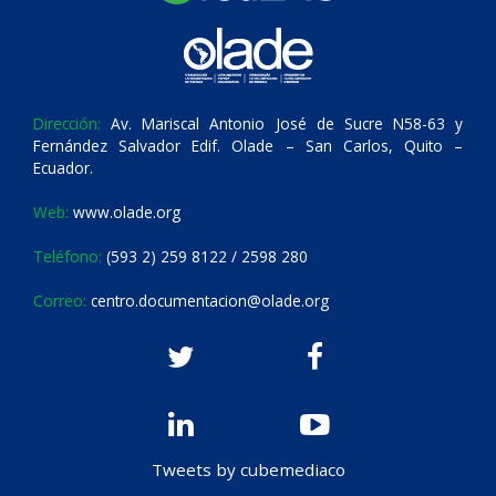
Dirección:
Av. Mariscal Antonio José de Sucre N58-63 y
Fernández Salvador Edif. Olade – San Carlos, Quito –
Ecuador.
Web:
www.olade.org
Teléfono:
(593 2) 259 8122 / 2598 280
Correo:
centro.documentacion@olade.org
Tweets by cubemediaco