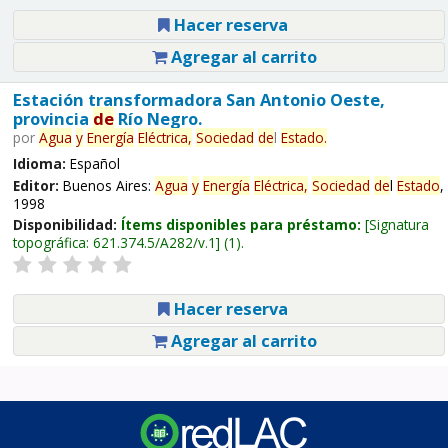
Hacer reserva
Agregar al carrito
Estación transformadora San Antonio Oeste,
provincia
de
Río Negro.
por
Agua
y
Energía
Eléctrica,
Sociedad
de
l
Estado
.
Idioma:
Español
Editor:
Buenos Aires:
Agua
y
Energía
Eléctrica,
Sociedad
de
l
Estado
,
1998
Disponibilidad:
Ítems disponibles para préstamo:
Signatura
topográfica:
621.374.5/A282/v.1
(1).
Hacer reserva
Agregar al carrito