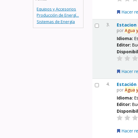
Equipos y Accesorios
Hacer r
Producción de Energí...
Sistemas de Energía
3.
Estacion
por
Agua
Idioma:
E
Editor:
Bu
Disponibi
Hacer r
4.
Estación
por
Agua
Idioma:
E
Editor:
Bu
Disponibi
Hacer r