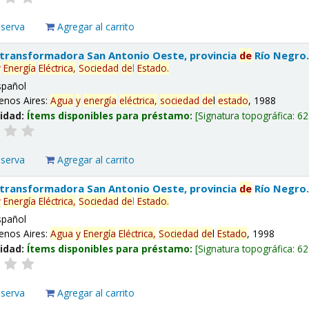
eserva
Agregar al carrito
 transformadora San Antonio Oeste, provincia
de
Río Negro
y
Energía
Eléctrica,
Sociedad
de
l
Estado
.
spañol
enos Aires:
Agua
y
energía
eléctrica,
sociedad
de
l
estado
, 1988
lidad:
Ítems disponibles para préstamo:
Signatura topográfica:
62
eserva
Agregar al carrito
 transformadora San Antonio Oeste, provincia
de
Río Negro
y
Energía
Eléctrica,
Sociedad
de
l
Estado
.
spañol
enos Aires:
Agua
y
Energía
Eléctrica,
Sociedad
de
l
Estado
, 1998
lidad:
Ítems disponibles para préstamo:
Signatura topográfica:
62
eserva
Agregar al carrito