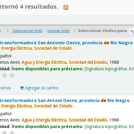
tornó 4 resultados.
|
Seleccionar todo
Limpiar todo
|
Seleccionar títulos para:
o
 transformadora San Antonio Oeste, provincia
de
Río Negro
y
Energía
Eléctrica,
Sociedad
de
l
Estado
.
spañol
enos Aires:
Agua
y
Energía
Eléctrica,
Sociedad
de
l
Estado
, 1988
lidad:
Ítems disponibles para préstamo:
Signatura topográfica:
62
eserva
Agregar al carrito
 transformadora San Antoni Oeste, provincia
de
Río Negro
y
Energía
Eléctrica,
Sociedad
de
l
Estado
.
spañol
enos Aires:
Agua
y
Energía
Eléctrica,
Sociedad
de
l
Estado
, 1988
lidad:
Ítems disponibles para préstamo:
Signatura topográfica:
62