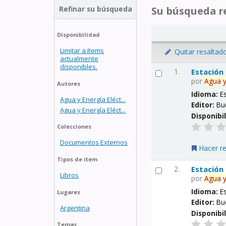
Refinar su búsqueda
Su búsqueda re
Disponibilidad
Limitar a ítems
Quitar resaltad
actualmente
disponibles.
1.
Estación
por
Agua
Autores
Idioma:
E
Agua y Energía Eléct...
Editor:
Bu
Agua y Energía Eléct...
Disponibi
Colecciones
Documentos Externos
Hacer r
Tipos de ítem
2.
Estación
Libros
por
Agua
Idioma:
E
Lugares
Editor:
Bu
Argentina
Disponibi
Temas