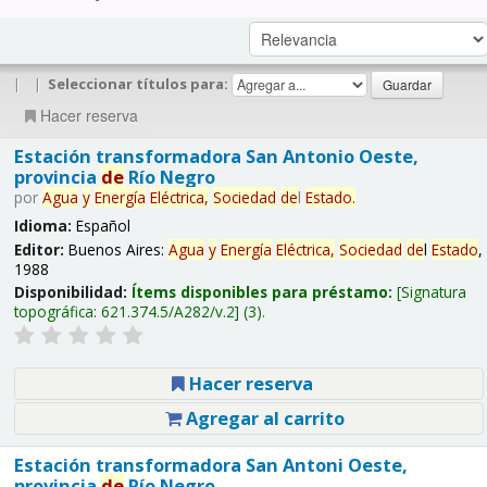
|
|
Seleccionar títulos para:
Hacer reserva
Estación transformadora San Antonio Oeste,
provincia
de
Río Negro
por
Agua
y
Energía
Eléctrica,
Sociedad
de
l
Estado
.
Idioma:
Español
Editor:
Buenos Aires:
Agua
y
Energía
Eléctrica,
Sociedad
de
l
Estado
,
1988
Disponibilidad:
Ítems disponibles para préstamo:
Signatura
topográfica:
621.374.5/A282/v.2
(3).
Hacer reserva
Agregar al carrito
Estación transformadora San Antoni Oeste,
provincia
de
Río Negro