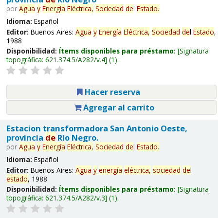
por
Agua
y
Energía
Eléctrica,
Sociedad
de
l
Estado
.
Idioma:
Español
Editor:
Buenos Aires:
Agua
y
Energía
Eléctrica,
Sociedad
de
l
Estado
,
1988
Disponibilidad:
Ítems disponibles para préstamo:
Signatura
topográfica:
621.374.5/A282/v.4
(1).
Hacer reserva
Agregar al carrito
Estacion transformadora San Antonio Oeste,
provincia
de
Río Negro.
por
Agua
y
Energía
Eléctrica,
Sociedad
de
l
Estado
.
Idioma:
Español
Editor:
Buenos Aires:
Agua
y
energía
eléctrica,
sociedad
de
l
estado
, 1988
Disponibilidad:
Ítems disponibles para préstamo:
Signatura
topográfica:
621.374.5/A282/v.3
(1).