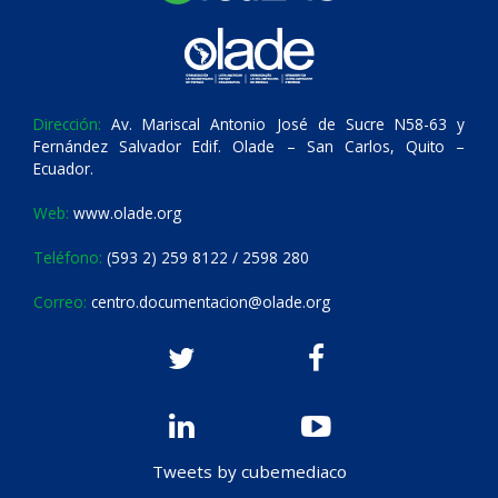
Dirección:
Av. Mariscal Antonio José de Sucre N58-63 y
Fernández Salvador Edif. Olade – San Carlos, Quito –
Ecuador.
Web:
www.olade.org
Teléfono:
(593 2) 259 8122 / 2598 280
Correo:
centro.documentacion@olade.org
Tweets by cubemediaco