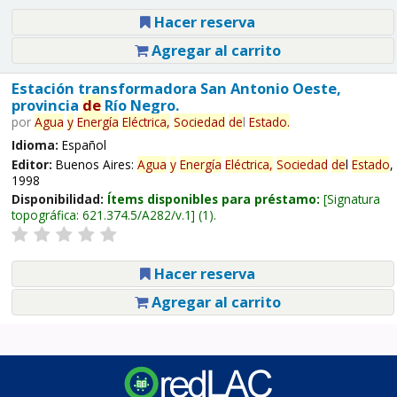
Hacer reserva
Agregar al carrito
Estación transformadora San Antonio Oeste,
provincia
de
Río Negro.
por
Agua
y
Energía
Eléctrica,
Sociedad
de
l
Estado
.
Idioma:
Español
Editor:
Buenos Aires:
Agua
y
Energía
Eléctrica,
Sociedad
de
l
Estado
,
1998
Disponibilidad:
Ítems disponibles para préstamo:
Signatura
topográfica:
621.374.5/A282/v.1
(1).
Hacer reserva
Agregar al carrito