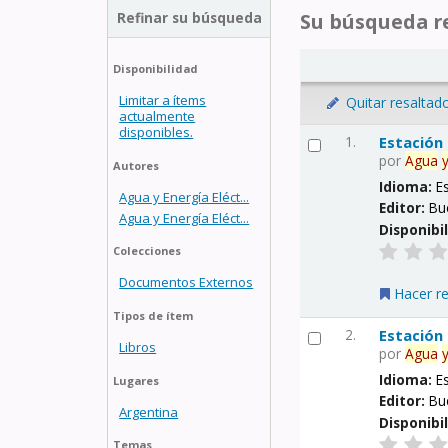
Refinar su búsqueda
Su búsqueda re
Disponibilidad
Limitar a ítems
Quitar resaltad
actualmente
disponibles.
1.
Estación
por
Agua
Autores
Idioma:
E
Agua y Energía Eléct...
Editor:
Bu
Agua y Energía Eléct...
Disponibi
Colecciones
Documentos Externos
Hacer r
Tipos de ítem
2.
Estación
Libros
por
Agua
Idioma:
E
Lugares
Editor:
Bu
Argentina
Disponibi
Temas