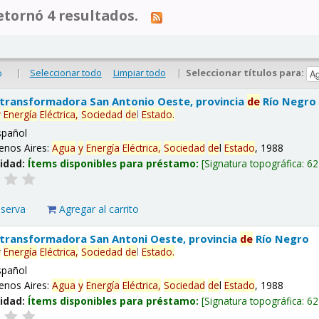
tornó 4 resultados.
|
Seleccionar todo
Limpiar todo
|
Seleccionar títulos para:
o
 transformadora San Antonio Oeste, provincia
de
Río Negro
y
Energía
Eléctrica,
Sociedad
de
l
Estado
.
spañol
enos Aires:
Agua
y
Energía
Eléctrica,
Sociedad
de
l
Estado
, 1988
lidad:
Ítems disponibles para préstamo:
Signatura topográfica:
62
eserva
Agregar al carrito
 transformadora San Antoni Oeste, provincia
de
Río Negro
y
Energía
Eléctrica,
Sociedad
de
l
Estado
.
spañol
enos Aires:
Agua
y
Energía
Eléctrica,
Sociedad
de
l
Estado
, 1988
lidad:
Ítems disponibles para préstamo:
Signatura topográfica:
62