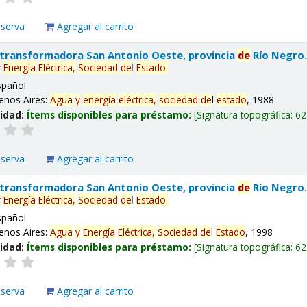
eserva
Agregar al carrito
 transformadora San Antonio Oeste, provincia
de
Río Negro
y
Energía
Eléctrica,
Sociedad
de
l
Estado
.
spañol
enos Aires:
Agua
y
energía
eléctrica,
sociedad
de
l
estado
, 1988
lidad:
Ítems disponibles para préstamo:
Signatura topográfica:
62
eserva
Agregar al carrito
 transformadora San Antonio Oeste, provincia
de
Río Negro
y
Energía
Eléctrica,
Sociedad
de
l
Estado
.
spañol
enos Aires:
Agua
y
Energía
Eléctrica,
Sociedad
de
l
Estado
, 1998
lidad:
Ítems disponibles para préstamo:
Signatura topográfica:
62
eserva
Agregar al carrito