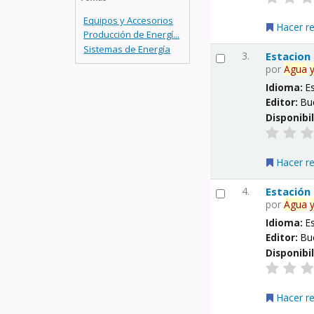
Equipos y Accesorios
Hacer r
Producción de Energí...
Sistemas de Energía
3.
Estacion
por
Agua
Idioma:
E
Editor:
Bu
Disponibi
Hacer r
4.
Estación
por
Agua
Idioma:
E
Editor:
Bu
Disponibi
Hacer r