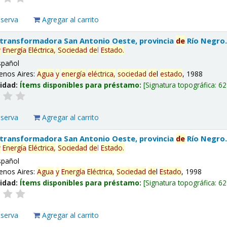
eserva
Agregar al carrito
 transformadora San Antonio Oeste, provincia
de
Río Negro
y
Energía
Eléctrica,
Sociedad
de
l
Estado
.
spañol
enos Aires:
Agua
y
energía
eléctrica,
sociedad
de
l
estado
, 1988
lidad:
Ítems disponibles para préstamo:
Signatura topográfica:
62
eserva
Agregar al carrito
 transformadora San Antonio Oeste, provincia
de
Río Negro
y
Energía
Eléctrica,
Sociedad
de
l
Estado
.
spañol
enos Aires:
Agua
y
Energía
Eléctrica,
Sociedad
de
l
Estado
, 1998
lidad:
Ítems disponibles para préstamo:
Signatura topográfica:
62
eserva
Agregar al carrito