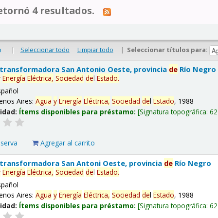
tornó 4 resultados.
|
Seleccionar todo
Limpiar todo
|
Seleccionar títulos para:
o
 transformadora San Antonio Oeste, provincia
de
Río Negro
y
Energía
Eléctrica,
Sociedad
de
l
Estado
.
spañol
enos Aires:
Agua
y
Energía
Eléctrica,
Sociedad
de
l
Estado
, 1988
lidad:
Ítems disponibles para préstamo:
Signatura topográfica:
62
eserva
Agregar al carrito
 transformadora San Antoni Oeste, provincia
de
Río Negro
y
Energía
Eléctrica,
Sociedad
de
l
Estado
.
spañol
enos Aires:
Agua
y
Energía
Eléctrica,
Sociedad
de
l
Estado
, 1988
lidad:
Ítems disponibles para préstamo:
Signatura topográfica:
62