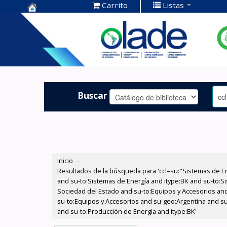
Carrito
Listas
Centro de
Documentación
OLADE -
Buscar
Inicio
›
Resultados de la búsqueda para 'ccl=su:"Sistemas de E
and su-to:Sistemas de Energía and itype:BK and su-to:Si
Sociedad del Estado and su-to:Equipos y Accesorios and
su-to:Equipos y Accesorios and su-geo:Argentina and su
and su-to:Producción de Energía and itype:BK'