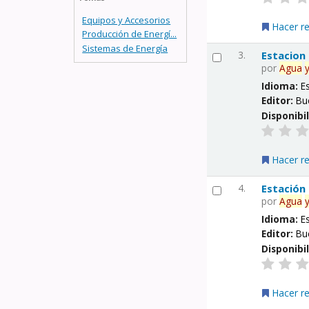
Equipos y Accesorios
Hacer r
Producción de Energí...
Sistemas de Energía
3.
Estacion
por
Agua
Idioma:
E
Editor:
Bu
Disponibi
Hacer r
4.
Estación
por
Agua
Idioma:
E
Editor:
Bu
Disponibi
Hacer r