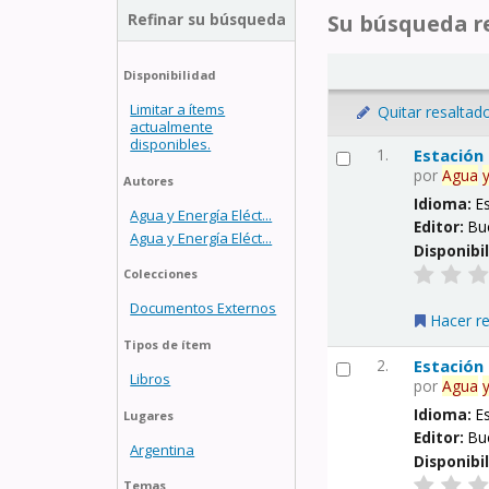
Refinar su búsqueda
Su búsqueda re
Disponibilidad
Limitar a ítems
Quitar resaltad
actualmente
disponibles.
1.
Estación
por
Agua
Autores
Idioma:
E
Agua y Energía Eléct...
Editor:
Bu
Agua y Energía Eléct...
Disponibi
Colecciones
Documentos Externos
Hacer r
Tipos de ítem
2.
Estación
Libros
por
Agua
Idioma:
E
Lugares
Editor:
Bu
Argentina
Disponibi
Temas