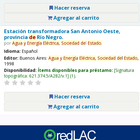
Hacer reserva
Agregar al carrito
Estación transformadora San Antonio Oeste,
provincia
de
Río Negro.
por
Agua
y
Energía
Eléctrica,
Sociedad
de
l
Estado
.
Idioma:
Español
Editor:
Buenos Aires:
Agua
y
Energía
Eléctrica,
Sociedad
de
l
Estado
,
1998
Disponibilidad:
Ítems disponibles para préstamo:
Signatura
topográfica:
621.374.5/A282/v.1
(1).
Hacer reserva
Agregar al carrito