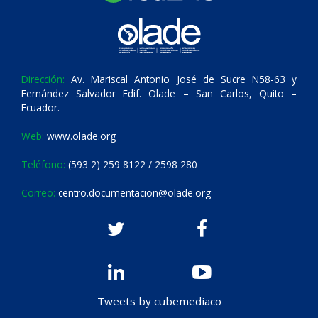
Dirección:
Av. Mariscal Antonio José de Sucre N58-63 y
Fernández Salvador Edif. Olade – San Carlos, Quito –
Ecuador.
Web:
www.olade.org
Teléfono:
(593 2) 259 8122 / 2598 280
Correo:
centro.documentacion@olade.org
Tweets by cubemediaco