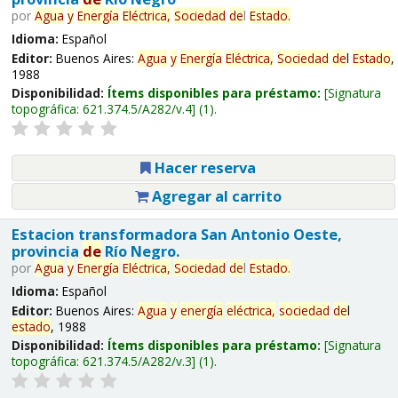
por
Agua
y
Energía
Eléctrica,
Sociedad
de
l
Estado
.
Idioma:
Español
Editor:
Buenos Aires:
Agua
y
Energía
Eléctrica,
Sociedad
de
l
Estado
,
1988
Disponibilidad:
Ítems disponibles para préstamo:
Signatura
topográfica:
621.374.5/A282/v.4
(1).
Hacer reserva
Agregar al carrito
Estacion transformadora San Antonio Oeste,
provincia
de
Río Negro.
por
Agua
y
Energía
Eléctrica,
Sociedad
de
l
Estado
.
Idioma:
Español
Editor:
Buenos Aires:
Agua
y
energía
eléctrica,
sociedad
de
l
estado
, 1988
Disponibilidad:
Ítems disponibles para préstamo:
Signatura
topográfica:
621.374.5/A282/v.3
(1).