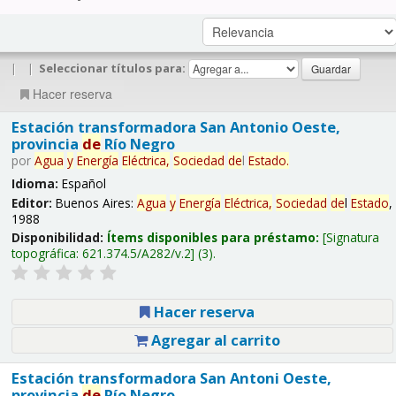
|
|
Seleccionar títulos para:
Hacer reserva
Estación transformadora San Antonio Oeste,
provincia
de
Río Negro
por
Agua
y
Energía
Eléctrica,
Sociedad
de
l
Estado
.
Idioma:
Español
Editor:
Buenos Aires:
Agua
y
Energía
Eléctrica,
Sociedad
de
l
Estado
,
1988
Disponibilidad:
Ítems disponibles para préstamo:
Signatura
topográfica:
621.374.5/A282/v.2
(3).
Hacer reserva
Agregar al carrito
Estación transformadora San Antoni Oeste,
provincia
de
Río Negro