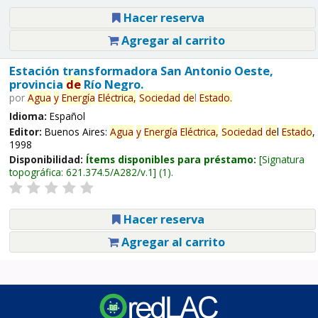
Hacer reserva
Agregar al carrito
Estación transformadora San Antonio Oeste,
provincia
de
Río Negro.
por
Agua
y
Energía
Eléctrica,
Sociedad
de
l
Estado
.
Idioma:
Español
Editor:
Buenos Aires:
Agua
y
Energía
Eléctrica,
Sociedad
de
l
Estado
,
1998
Disponibilidad:
Ítems disponibles para préstamo:
Signatura
topográfica:
621.374.5/A282/v.1
(1).
Hacer reserva
Agregar al carrito