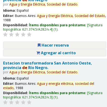
por
Agua
y
Energía
Eléctrica,
Sociedad
de
l
Estado
.
Idioma:
Español
Editor:
Buenos Aires:
Agua
y
Energía
Eléctrica,
Sociedad
de
l
Estado
,
1988
Disponibilidad:
Ítems disponibles para préstamo:
Signatura
topográfica:
621.374.5/A282/v.4
(1).
Hacer reserva
Agregar al carrito
Estacion transformadora San Antonio Oeste,
provincia
de
Río Negro.
por
Agua
y
Energía
Eléctrica,
Sociedad
de
l
Estado
.
Idioma:
Español
Editor:
Buenos Aires:
Agua
y
energía
eléctrica,
sociedad
de
l
estado
, 1988
Disponibilidad:
Ítems disponibles para préstamo:
Signatura
topográfica:
621.374.5/A282/v.3
(1).