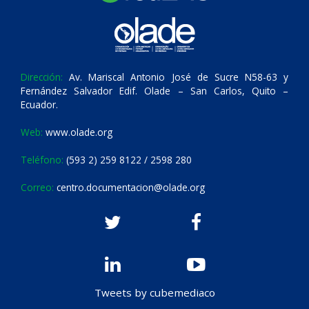
Dirección:
Av. Mariscal Antonio José de Sucre N58-63 y
Fernández Salvador Edif. Olade – San Carlos, Quito –
Ecuador.
Web:
www.olade.org
Teléfono:
(593 2) 259 8122 / 2598 280
Correo:
centro.documentacion@olade.org
Tweets by cubemediaco