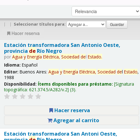
|
|
Seleccionar títulos para:
Hacer reserva
Estación transformadora San Antonio Oeste,
provincia
de
Río Negro
por
Agua
y
Energía
Eléctrica,
Sociedad
de
l
Estado
.
Idioma:
Español
Editor:
Buenos Aires:
Agua
y
Energía
Eléctrica,
Sociedad
de
l
Estado
,
1988
Disponibilidad:
Ítems disponibles para préstamo:
Signatura
topográfica:
621.374.5/A282/v.2
(3).
Hacer reserva
Agregar al carrito
Estación transformadora San Antoni Oeste,
provincia
de
Río Negro