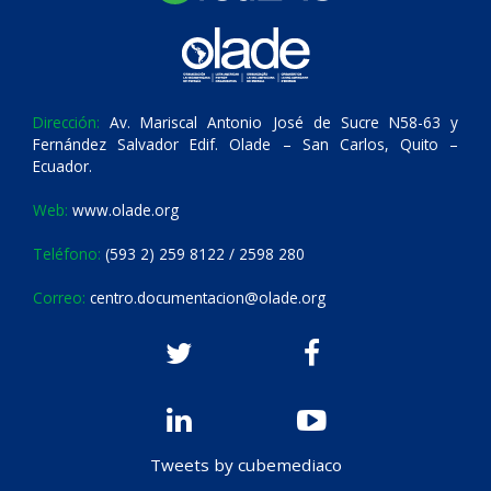
Dirección:
Av. Mariscal Antonio José de Sucre N58-63 y
Fernández Salvador Edif. Olade – San Carlos, Quito –
Ecuador.
Web:
www.olade.org
Teléfono:
(593 2) 259 8122 / 2598 280
Correo:
centro.documentacion@olade.org
Tweets by cubemediaco