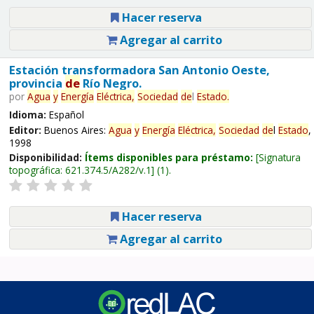
Hacer reserva
Agregar al carrito
Estación transformadora San Antonio Oeste,
provincia
de
Río Negro.
por
Agua
y
Energía
Eléctrica,
Sociedad
de
l
Estado
.
Idioma:
Español
Editor:
Buenos Aires:
Agua
y
Energía
Eléctrica,
Sociedad
de
l
Estado
,
1998
Disponibilidad:
Ítems disponibles para préstamo:
Signatura
topográfica:
621.374.5/A282/v.1
(1).
Hacer reserva
Agregar al carrito