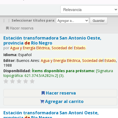
|
|
Seleccionar títulos para:
Hacer reserva
Estación transformadora San Antonio Oeste,
provincia
de
Río Negro
por
Agua
y
Energía
Eléctrica,
Sociedad
de
l
Estado
.
Idioma:
Español
Editor:
Buenos Aires:
Agua
y
Energía
Eléctrica,
Sociedad
de
l
Estado
,
1988
Disponibilidad:
Ítems disponibles para préstamo:
Signatura
topográfica:
621.374.5/A282/v.2
(3).
Hacer reserva
Agregar al carrito
Estación transformadora San Antoni Oeste,
provincia
de
Río Negro