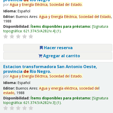
por
Agua
y
Energía
Eléctrica,
Sociedad
de
l
Estado
.
Idioma:
Español
Editor:
Buenos Aires:
Agua
y
Energía
Eléctrica,
Sociedad
de
l
Estado
,
1988
Disponibilidad:
Ítems disponibles para préstamo:
Signatura
topográfica:
621.374.5/A282/v.4
(1).
Hacer reserva
Agregar al carrito
Estacion transformadora San Antonio Oeste,
provincia
de
Río Negro.
por
Agua
y
Energía
Eléctrica,
Sociedad
de
l
Estado
.
Idioma:
Español
Editor:
Buenos Aires:
Agua
y
energía
eléctrica,
sociedad
de
l
estado
, 1988
Disponibilidad:
Ítems disponibles para préstamo:
Signatura
topográfica:
621.374.5/A282/v.3
(1).