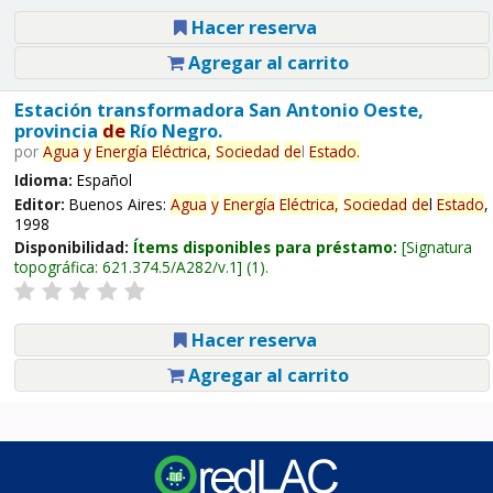
Hacer reserva
Agregar al carrito
Estación transformadora San Antonio Oeste,
provincia
de
Río Negro.
por
Agua
y
Energía
Eléctrica,
Sociedad
de
l
Estado
.
Idioma:
Español
Editor:
Buenos Aires:
Agua
y
Energía
Eléctrica,
Sociedad
de
l
Estado
,
1998
Disponibilidad:
Ítems disponibles para préstamo:
Signatura
topográfica:
621.374.5/A282/v.1
(1).
Hacer reserva
Agregar al carrito