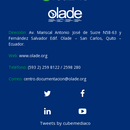
Dirección:
Av. Mariscal Antonio José de Sucre N58-63 y
Fernández Salvador Edif. Olade – San Carlos, Quito –
Ecuador.
Web:
www.olade.org
Teléfono:
(593 2) 259 8122 / 2598 280
Correo:
centro.documentacion@olade.org
Tweets by cubemediaco