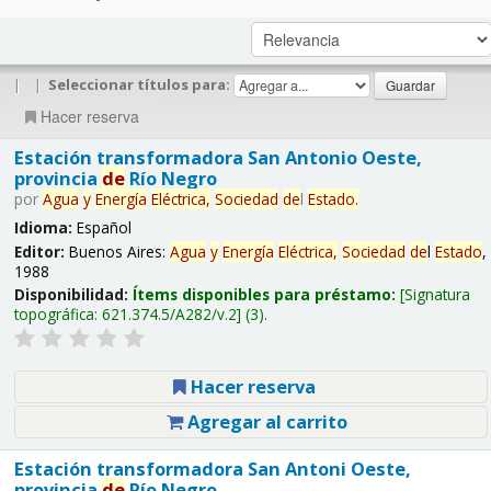
|
|
Seleccionar títulos para:
Hacer reserva
Estación transformadora San Antonio Oeste,
provincia
de
Río Negro
por
Agua
y
Energía
Eléctrica,
Sociedad
de
l
Estado
.
Idioma:
Español
Editor:
Buenos Aires:
Agua
y
Energía
Eléctrica,
Sociedad
de
l
Estado
,
1988
Disponibilidad:
Ítems disponibles para préstamo:
Signatura
topográfica:
621.374.5/A282/v.2
(3).
Hacer reserva
Agregar al carrito
Estación transformadora San Antoni Oeste,
provincia
de
Río Negro