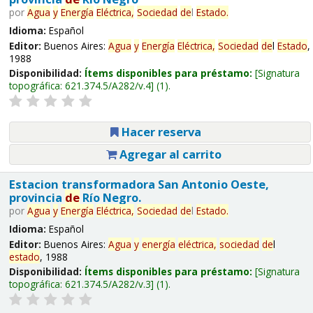
por
Agua
y
Energía
Eléctrica,
Sociedad
de
l
Estado
.
Idioma:
Español
Editor:
Buenos Aires:
Agua
y
Energía
Eléctrica,
Sociedad
de
l
Estado
,
1988
Disponibilidad:
Ítems disponibles para préstamo:
Signatura
topográfica:
621.374.5/A282/v.4
(1).
Hacer reserva
Agregar al carrito
Estacion transformadora San Antonio Oeste,
provincia
de
Río Negro.
por
Agua
y
Energía
Eléctrica,
Sociedad
de
l
Estado
.
Idioma:
Español
Editor:
Buenos Aires:
Agua
y
energía
eléctrica,
sociedad
de
l
estado
, 1988
Disponibilidad:
Ítems disponibles para préstamo:
Signatura
topográfica:
621.374.5/A282/v.3
(1).