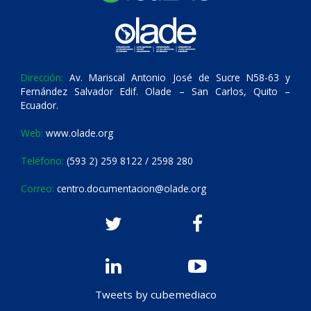
Dirección:
Av. Mariscal Antonio José de Sucre N58-63 y
Fernández Salvador Edif. Olade – San Carlos, Quito –
Ecuador.
Web:
www.olade.org
Teléfono:
(593 2) 259 8122 / 2598 280
Correo:
centro.documentacion@olade.org
Tweets by cubemediaco