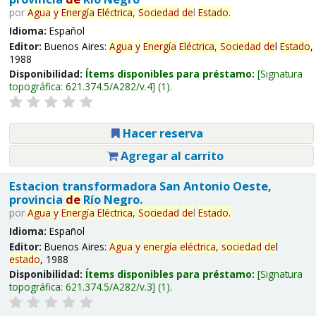
por
Agua
y
Energía
Eléctrica,
Sociedad
de
l
Estado
.
Idioma:
Español
Editor:
Buenos Aires:
Agua
y
Energía
Eléctrica,
Sociedad
de
l
Estado
,
1988
Disponibilidad:
Ítems disponibles para préstamo:
Signatura
topográfica:
621.374.5/A282/v.4
(1).
Hacer reserva
Agregar al carrito
Estacion transformadora San Antonio Oeste,
provincia
de
Río Negro.
por
Agua
y
Energía
Eléctrica,
Sociedad
de
l
Estado
.
Idioma:
Español
Editor:
Buenos Aires:
Agua
y
energía
eléctrica,
sociedad
de
l
estado
, 1988
Disponibilidad:
Ítems disponibles para préstamo:
Signatura
topográfica:
621.374.5/A282/v.3
(1).