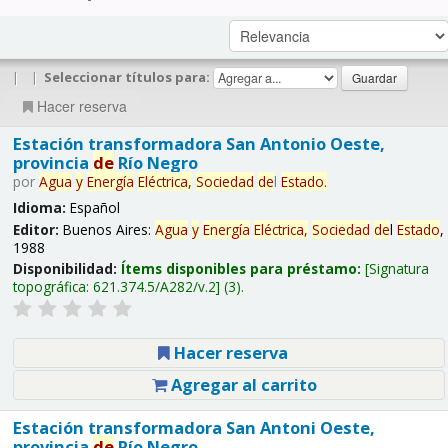
|
|
Seleccionar títulos para:
Hacer reserva
Estación transformadora San Antonio Oeste,
provincia
de
Río Negro
por
Agua
y
Energía
Eléctrica,
Sociedad
de
l
Estado
.
Idioma:
Español
Editor:
Buenos Aires:
Agua
y
Energía
Eléctrica,
Sociedad
de
l
Estado
,
1988
Disponibilidad:
Ítems disponibles para préstamo:
Signatura
topográfica:
621.374.5/A282/v.2
(3).
Hacer reserva
Agregar al carrito
Estación transformadora San Antoni Oeste,
provincia
de
Río Negro