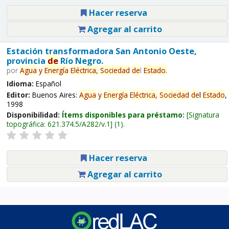
Hacer reserva
Agregar al carrito
Estación transformadora San Antonio Oeste,
provincia
de
Río Negro.
por
Agua
y
Energía
Eléctrica,
Sociedad
de
l
Estado
.
Idioma:
Español
Editor:
Buenos Aires:
Agua
y
Energía
Eléctrica,
Sociedad
de
l
Estado
,
1998
Disponibilidad:
Ítems disponibles para préstamo:
Signatura
topográfica:
621.374.5/A282/v.1
(1).
Hacer reserva
Agregar al carrito