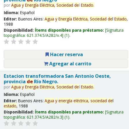
por
Agua
y
Energía
Eléctrica,
Sociedad
de
l
Estado
.
Idioma:
Español
Editor:
Buenos Aires:
Agua
y
Energía
Eléctrica,
Sociedad
de
l
Estado
,
1988
Disponibilidad:
Ítems disponibles para préstamo:
Signatura
topográfica:
621.374.5/A282/v.4
(1).
Hacer reserva
Agregar al carrito
Estacion transformadora San Antonio Oeste,
provincia
de
Río Negro.
por
Agua
y
Energía
Eléctrica,
Sociedad
de
l
Estado
.
Idioma:
Español
Editor:
Buenos Aires:
Agua
y
energía
eléctrica,
sociedad
de
l
estado
, 1988
Disponibilidad:
Ítems disponibles para préstamo:
Signatura
topográfica:
621.374.5/A282/v.3
(1).