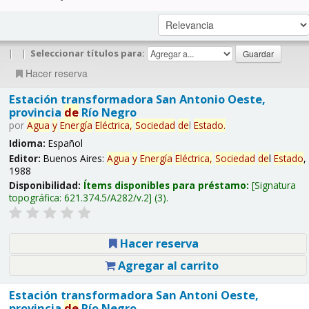
|
|
Seleccionar títulos para:
Hacer reserva
Estación transformadora San Antonio Oeste,
provincia
de
Río Negro
por
Agua
y
Energía
Eléctrica,
Sociedad
de
l
Estado
.
Idioma:
Español
Editor:
Buenos Aires:
Agua
y
Energía
Eléctrica,
Sociedad
de
l
Estado
,
1988
Disponibilidad:
Ítems disponibles para préstamo:
Signatura
topográfica:
621.374.5/A282/v.2
(3).
Hacer reserva
Agregar al carrito
Estación transformadora San Antoni Oeste,
provincia
de
Río Negro