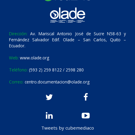
Dirección:
Av. Mariscal Antonio José de Sucre N58-63 y
Fernández Salvador Edif. Olade – San Carlos, Quito –
Ecuador.
Web:
www.olade.org
Teléfono:
(593 2) 259 8122 / 2598 280
Correo:
centro.documentacion@olade.org
Tweets by cubemediaco