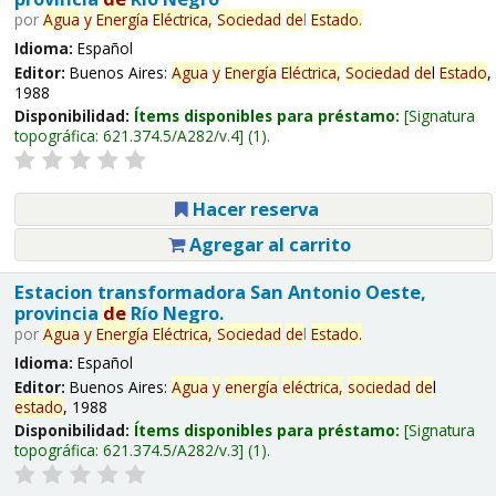
por
Agua
y
Energía
Eléctrica,
Sociedad
de
l
Estado
.
Idioma:
Español
Editor:
Buenos Aires:
Agua
y
Energía
Eléctrica,
Sociedad
de
l
Estado
,
1988
Disponibilidad:
Ítems disponibles para préstamo:
Signatura
topográfica:
621.374.5/A282/v.4
(1).
Hacer reserva
Agregar al carrito
Estacion transformadora San Antonio Oeste,
provincia
de
Río Negro.
por
Agua
y
Energía
Eléctrica,
Sociedad
de
l
Estado
.
Idioma:
Español
Editor:
Buenos Aires:
Agua
y
energía
eléctrica,
sociedad
de
l
estado
, 1988
Disponibilidad:
Ítems disponibles para préstamo:
Signatura
topográfica:
621.374.5/A282/v.3
(1).