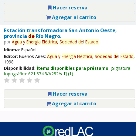
Hacer reserva
Agregar al carrito
Estación transformadora San Antonio Oeste,
provincia
de
Río Negro.
por
Agua
y
Energía
Eléctrica,
Sociedad
de
l
Estado
.
Idioma:
Español
Editor:
Buenos Aires:
Agua
y
Energía
Eléctrica,
Sociedad
de
l
Estado
,
1998
Disponibilidad:
Ítems disponibles para préstamo:
Signatura
topográfica:
621.374.5/A282/v.1
(1).
Hacer reserva
Agregar al carrito