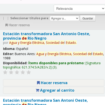
|
|
Seleccionar títulos para:
Hacer reserva
Estación transformadora San Antonio Oeste,
provincia
de
Río Negro
por
Agua
y
Energía
Eléctrica,
Sociedad
de
l
Estado
.
Idioma:
Español
Editor:
Buenos Aires:
Agua
y
Energía
Eléctrica,
Sociedad
de
l
Estado
,
1988
Disponibilidad:
Ítems disponibles para préstamo:
Signatura
topográfica:
621.374.5/A282/v.2
(3).
Hacer reserva
Agregar al carrito
Estación transformadora San Antoni Oeste,
provincia
de
Río Negro