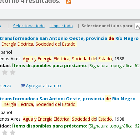
tornó 4 resultados.
|
Seleccionar todo
Limpiar todo
|
Seleccionar títulos para:
o
 transformadora San Antonio Oeste, provincia
de
Río Negro
y
Energía
Eléctrica,
Sociedad
de
l
Estado
.
spañol
enos Aires:
Agua
y
Energía
Eléctrica,
Sociedad
de
l
Estado
, 1988
lidad:
Ítems disponibles para préstamo:
Signatura topográfica:
62
eserva
Agregar al carrito
 transformadora San Antoni Oeste, provincia
de
Río Negro
y
Energía
Eléctrica,
Sociedad
de
l
Estado
.
spañol
enos Aires:
Agua
y
Energía
Eléctrica,
Sociedad
de
l
Estado
, 1988
lidad:
Ítems disponibles para préstamo:
Signatura topográfica:
62