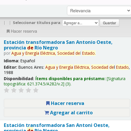
|
|
Seleccionar títulos para:
Hacer reserva
Estación transformadora San Antonio Oeste,
provincia
de
Río Negro
por
Agua
y
Energía
Eléctrica,
Sociedad
de
l
Estado
.
Idioma:
Español
Editor:
Buenos Aires:
Agua
y
Energía
Eléctrica,
Sociedad
de
l
Estado
,
1988
Disponibilidad:
Ítems disponibles para préstamo:
Signatura
topográfica:
621.374.5/A282/v.2
(3).
Hacer reserva
Agregar al carrito
Estación transformadora San Antoni Oeste,
provincia
de
Río Negro