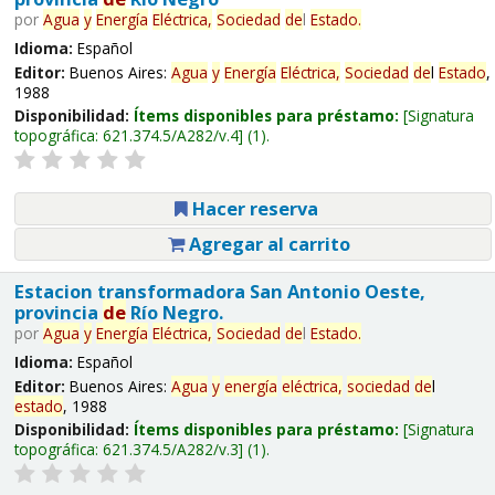
por
Agua
y
Energía
Eléctrica,
Sociedad
de
l
Estado
.
Idioma:
Español
Editor:
Buenos Aires:
Agua
y
Energía
Eléctrica,
Sociedad
de
l
Estado
,
1988
Disponibilidad:
Ítems disponibles para préstamo:
Signatura
topográfica:
621.374.5/A282/v.4
(1).
Hacer reserva
Agregar al carrito
Estacion transformadora San Antonio Oeste,
provincia
de
Río Negro.
por
Agua
y
Energía
Eléctrica,
Sociedad
de
l
Estado
.
Idioma:
Español
Editor:
Buenos Aires:
Agua
y
energía
eléctrica,
sociedad
de
l
estado
, 1988
Disponibilidad:
Ítems disponibles para préstamo:
Signatura
topográfica:
621.374.5/A282/v.3
(1).