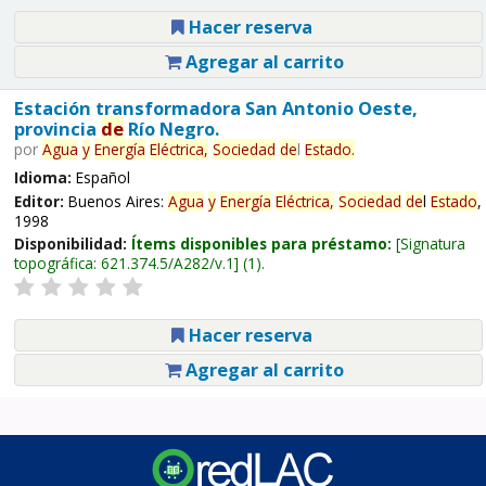
Hacer reserva
Agregar al carrito
Estación transformadora San Antonio Oeste,
provincia
de
Río Negro.
por
Agua
y
Energía
Eléctrica,
Sociedad
de
l
Estado
.
Idioma:
Español
Editor:
Buenos Aires:
Agua
y
Energía
Eléctrica,
Sociedad
de
l
Estado
,
1998
Disponibilidad:
Ítems disponibles para préstamo:
Signatura
topográfica:
621.374.5/A282/v.1
(1).
Hacer reserva
Agregar al carrito