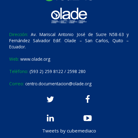
Dirección:
Av. Mariscal Antonio José de Sucre N58-63 y
Fernández Salvador Edif. Olade – San Carlos, Quito –
Ecuador.
Web:
www.olade.org
Teléfono:
(593 2) 259 8122 / 2598 280
Correo:
centro.documentacion@olade.org
Tweets by cubemediaco