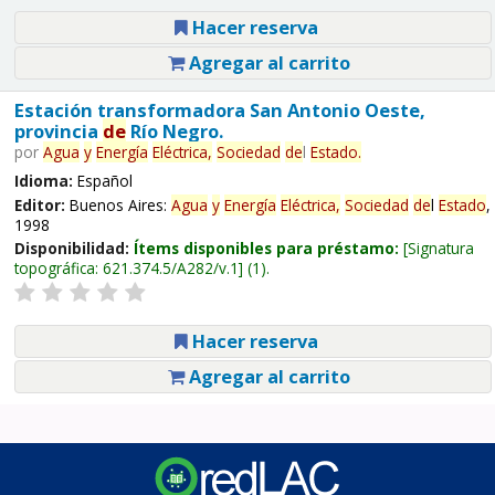
Hacer reserva
Agregar al carrito
Estación transformadora San Antonio Oeste,
provincia
de
Río Negro.
por
Agua
y
Energía
Eléctrica,
Sociedad
de
l
Estado
.
Idioma:
Español
Editor:
Buenos Aires:
Agua
y
Energía
Eléctrica,
Sociedad
de
l
Estado
,
1998
Disponibilidad:
Ítems disponibles para préstamo:
Signatura
topográfica:
621.374.5/A282/v.1
(1).
Hacer reserva
Agregar al carrito