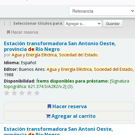
|
|
Seleccionar títulos para:
Hacer reserva
Estación transformadora San Antonio Oeste,
provincia
de
Río Negro
por
Agua
y
Energía
Eléctrica,
Sociedad
de
l
Estado
.
Idioma:
Español
Editor:
Buenos Aires:
Agua
y
Energía
Eléctrica,
Sociedad
de
l
Estado
,
1988
Disponibilidad:
Ítems disponibles para préstamo:
Signatura
topográfica:
621.374.5/A282/v.2
(3).
Hacer reserva
Agregar al carrito
Estación transformadora San Antoni Oeste,
provincia
de
Río Negro