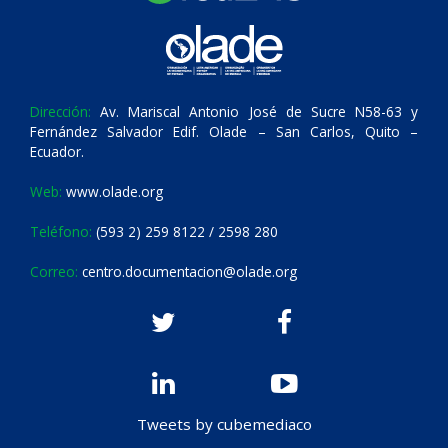
Dirección:
Av. Mariscal Antonio José de Sucre N58-63 y
Fernández Salvador Edif. Olade – San Carlos, Quito –
Ecuador.
Web:
www.olade.org
Teléfono:
(593 2) 259 8122 / 2598 280
Correo:
centro.documentacion@olade.org
Tweets by cubemediaco