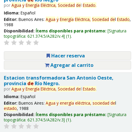
por
Agua
y
Energía
Eléctrica,
Sociedad
de
l
Estado
.
Idioma:
Español
Editor:
Buenos Aires:
Agua
y
Energía
Eléctrica,
Sociedad
de
l
Estado
,
1988
Disponibilidad:
Ítems disponibles para préstamo:
Signatura
topográfica:
621.374.5/A282/v.4
(1).
Hacer reserva
Agregar al carrito
Estacion transformadora San Antonio Oeste,
provincia
de
Río Negro.
por
Agua
y
Energía
Eléctrica,
Sociedad
de
l
Estado
.
Idioma:
Español
Editor:
Buenos Aires:
Agua
y
energía
eléctrica,
sociedad
de
l
estado
, 1988
Disponibilidad:
Ítems disponibles para préstamo:
Signatura
topográfica:
621.374.5/A282/v.3
(1).