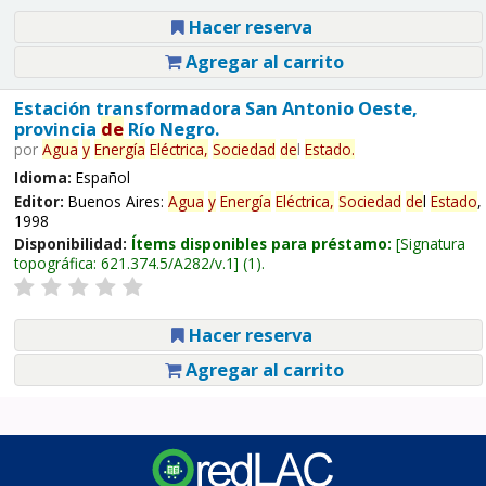
Hacer reserva
Agregar al carrito
Estación transformadora San Antonio Oeste,
provincia
de
Río Negro.
por
Agua
y
Energía
Eléctrica,
Sociedad
de
l
Estado
.
Idioma:
Español
Editor:
Buenos Aires:
Agua
y
Energía
Eléctrica,
Sociedad
de
l
Estado
,
1998
Disponibilidad:
Ítems disponibles para préstamo:
Signatura
topográfica:
621.374.5/A282/v.1
(1).
Hacer reserva
Agregar al carrito