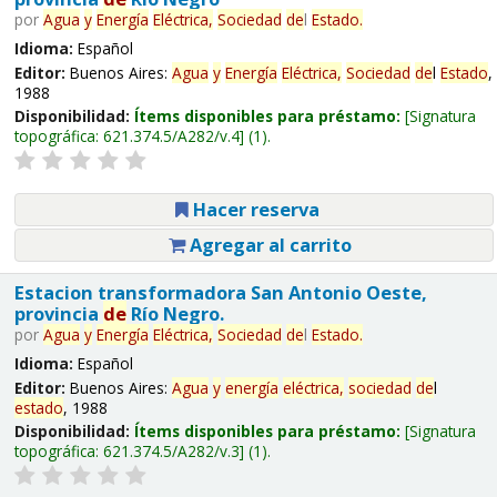
por
Agua
y
Energía
Eléctrica,
Sociedad
de
l
Estado
.
Idioma:
Español
Editor:
Buenos Aires:
Agua
y
Energía
Eléctrica,
Sociedad
de
l
Estado
,
1988
Disponibilidad:
Ítems disponibles para préstamo:
Signatura
topográfica:
621.374.5/A282/v.4
(1).
Hacer reserva
Agregar al carrito
Estacion transformadora San Antonio Oeste,
provincia
de
Río Negro.
por
Agua
y
Energía
Eléctrica,
Sociedad
de
l
Estado
.
Idioma:
Español
Editor:
Buenos Aires:
Agua
y
energía
eléctrica,
sociedad
de
l
estado
, 1988
Disponibilidad:
Ítems disponibles para préstamo:
Signatura
topográfica:
621.374.5/A282/v.3
(1).