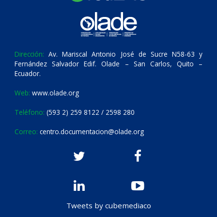
Dirección:
Av. Mariscal Antonio José de Sucre N58-63 y
Fernández Salvador Edif. Olade – San Carlos, Quito –
Ecuador.
Web:
www.olade.org
Teléfono:
(593 2) 259 8122 / 2598 280
Correo:
centro.documentacion@olade.org
Tweets by cubemediaco