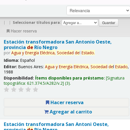
|
|
Seleccionar títulos para:
Hacer reserva
Estación transformadora San Antonio Oeste,
provincia
de
Río Negro
por
Agua
y
Energía
Eléctrica,
Sociedad
de
l
Estado
.
Idioma:
Español
Editor:
Buenos Aires:
Agua
y
Energía
Eléctrica,
Sociedad
de
l
Estado
,
1988
Disponibilidad:
Ítems disponibles para préstamo:
Signatura
topográfica:
621.374.5/A282/v.2
(3).
Hacer reserva
Agregar al carrito
Estación transformadora San Antoni Oeste,
provincia
de
Río Negro