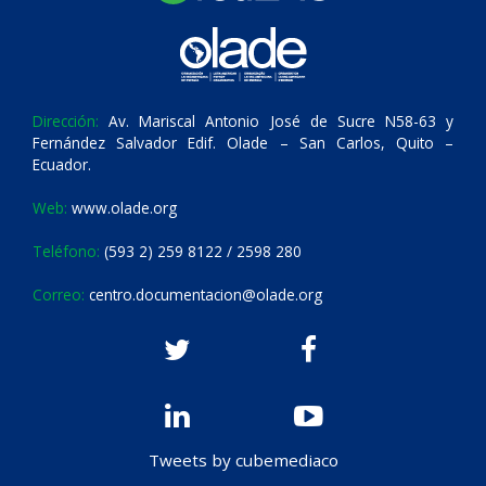
Dirección:
Av. Mariscal Antonio José de Sucre N58-63 y
Fernández Salvador Edif. Olade – San Carlos, Quito –
Ecuador.
Web:
www.olade.org
Teléfono:
(593 2) 259 8122 / 2598 280
Correo:
centro.documentacion@olade.org
Tweets by cubemediaco