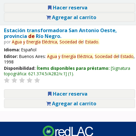
Hacer reserva
Agregar al carrito
Estación transformadora San Antonio Oeste,
provincia
de
Río Negro.
por
Agua
y
Energía
Eléctrica,
Sociedad
de
l
Estado
.
Idioma:
Español
Editor:
Buenos Aires:
Agua
y
Energía
Eléctrica,
Sociedad
de
l
Estado
,
1998
Disponibilidad:
Ítems disponibles para préstamo:
Signatura
topográfica:
621.374.5/A282/v.1
(1).
Hacer reserva
Agregar al carrito