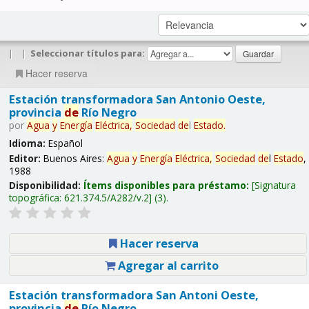
|
|
Seleccionar títulos para:
Hacer reserva
Estación transformadora San Antonio Oeste,
provincia
de
Río Negro
por
Agua
y
Energía
Eléctrica,
Sociedad
de
l
Estado
.
Idioma:
Español
Editor:
Buenos Aires:
Agua
y
Energía
Eléctrica,
Sociedad
de
l
Estado
,
1988
Disponibilidad:
Ítems disponibles para préstamo:
Signatura
topográfica:
621.374.5/A282/v.2
(3).
Hacer reserva
Agregar al carrito
Estación transformadora San Antoni Oeste,
provincia
de
Río Negro