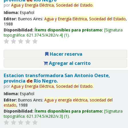
por
Agua
y
Energía
Eléctrica,
Sociedad
de
l
Estado
.
Idioma:
Español
Editor:
Buenos Aires:
Agua
y
Energía
Eléctrica,
Sociedad
de
l
Estado
,
1988
Disponibilidad:
Ítems disponibles para préstamo:
Signatura
topográfica:
621.374.5/A282/v.4
(1).
Hacer reserva
Agregar al carrito
Estacion transformadora San Antonio Oeste,
provincia
de
Río Negro.
por
Agua
y
Energía
Eléctrica,
Sociedad
de
l
Estado
.
Idioma:
Español
Editor:
Buenos Aires:
Agua
y
energía
eléctrica,
sociedad
de
l
estado
, 1988
Disponibilidad:
Ítems disponibles para préstamo:
Signatura
topográfica:
621.374.5/A282/v.3
(1).