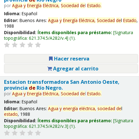
por
Agua
y
Energía
Eléctrica,
Sociedad
de
l
Estado
.
Idioma:
Español
Editor:
Buenos Aires:
Agua
y
Energía
Eléctrica,
Sociedad
de
l
Estado
,
1988
Disponibilidad:
Ítems disponibles para préstamo:
Signatura
topográfica:
621.374.5/A282/v.4
(1).
Hacer reserva
Agregar al carrito
Estacion transformadora San Antonio Oeste,
provincia
de
Río Negro.
por
Agua
y
Energía
Eléctrica,
Sociedad
de
l
Estado
.
Idioma:
Español
Editor:
Buenos Aires:
Agua
y
energía
eléctrica,
sociedad
de
l
estado
, 1988
Disponibilidad:
Ítems disponibles para préstamo:
Signatura
topográfica:
621.374.5/A282/v.3
(1).