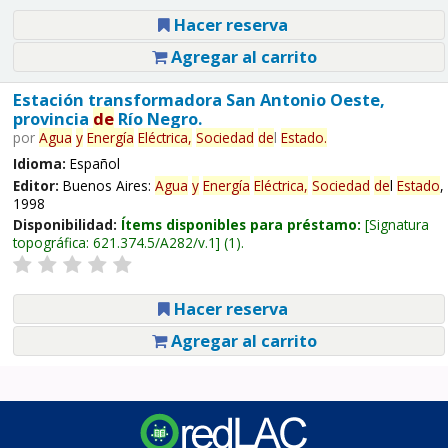
Hacer reserva
Agregar al carrito
Estación transformadora San Antonio Oeste,
provincia
de
Río Negro.
por
Agua
y
Energía
Eléctrica,
Sociedad
de
l
Estado
.
Idioma:
Español
Editor:
Buenos Aires:
Agua
y
Energía
Eléctrica,
Sociedad
de
l
Estado
,
1998
Disponibilidad:
Ítems disponibles para préstamo:
Signatura
topográfica:
621.374.5/A282/v.1
(1).
Hacer reserva
Agregar al carrito