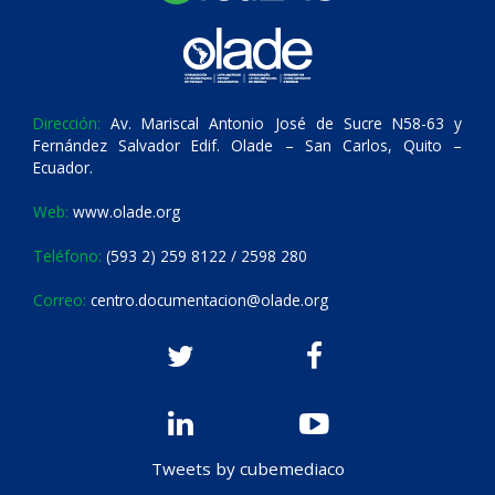
Dirección:
Av. Mariscal Antonio José de Sucre N58-63 y
Fernández Salvador Edif. Olade – San Carlos, Quito –
Ecuador.
Web:
www.olade.org
Teléfono:
(593 2) 259 8122 / 2598 280
Correo:
centro.documentacion@olade.org
Tweets by cubemediaco