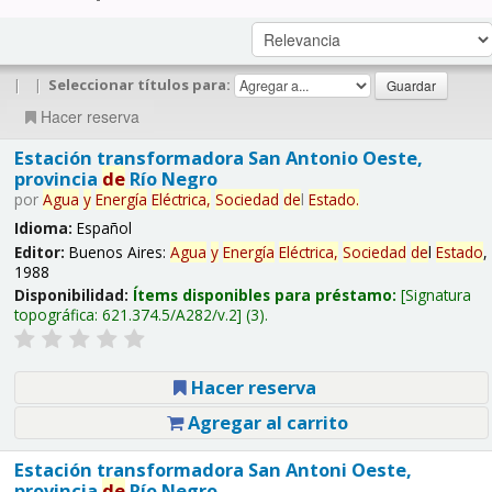
|
|
Seleccionar títulos para:
Hacer reserva
Estación transformadora San Antonio Oeste,
provincia
de
Río Negro
por
Agua
y
Energía
Eléctrica,
Sociedad
de
l
Estado
.
Idioma:
Español
Editor:
Buenos Aires:
Agua
y
Energía
Eléctrica,
Sociedad
de
l
Estado
,
1988
Disponibilidad:
Ítems disponibles para préstamo:
Signatura
topográfica:
621.374.5/A282/v.2
(3).
Hacer reserva
Agregar al carrito
Estación transformadora San Antoni Oeste,
provincia
de
Río Negro