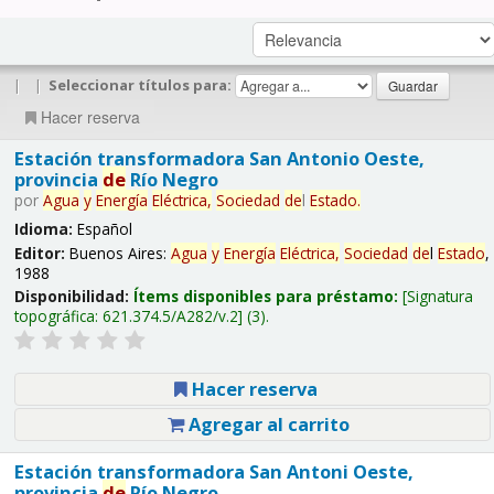
|
|
Seleccionar títulos para:
Hacer reserva
Estación transformadora San Antonio Oeste,
provincia
de
Río Negro
por
Agua
y
Energía
Eléctrica,
Sociedad
de
l
Estado
.
Idioma:
Español
Editor:
Buenos Aires:
Agua
y
Energía
Eléctrica,
Sociedad
de
l
Estado
,
1988
Disponibilidad:
Ítems disponibles para préstamo:
Signatura
topográfica:
621.374.5/A282/v.2
(3).
Hacer reserva
Agregar al carrito
Estación transformadora San Antoni Oeste,
provincia
de
Río Negro