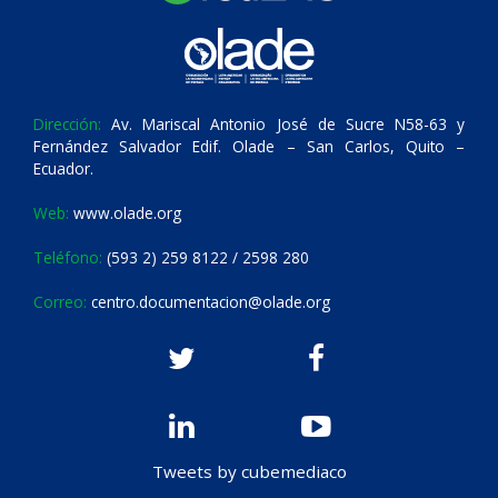
Dirección:
Av. Mariscal Antonio José de Sucre N58-63 y
Fernández Salvador Edif. Olade – San Carlos, Quito –
Ecuador.
Web:
www.olade.org
Teléfono:
(593 2) 259 8122 / 2598 280
Correo:
centro.documentacion@olade.org
Tweets by cubemediaco