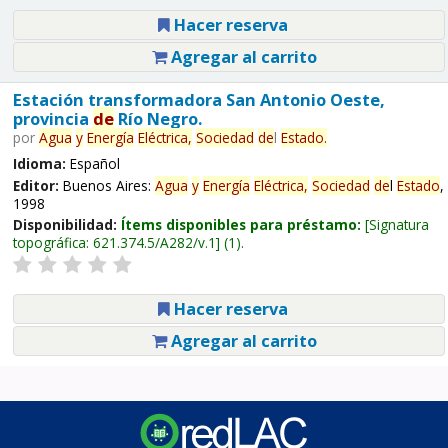
Hacer reserva
Agregar al carrito
Estación transformadora San Antonio Oeste,
provincia
de
Río Negro.
por
Agua
y
Energía
Eléctrica,
Sociedad
de
l
Estado
.
Idioma:
Español
Editor:
Buenos Aires:
Agua
y
Energía
Eléctrica,
Sociedad
de
l
Estado
,
1998
Disponibilidad:
Ítems disponibles para préstamo:
Signatura
topográfica:
621.374.5/A282/v.1
(1).
Hacer reserva
Agregar al carrito