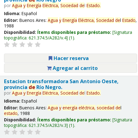
por
Agua
y
Energía
Eléctrica,
Sociedad
de
l
Estado
.
Idioma:
Español
Editor:
Buenos Aires:
Agua
y
Energía
Eléctrica,
Sociedad
de
l
Estado
,
1988
Disponibilidad:
Ítems disponibles para préstamo:
Signatura
topográfica:
621.374.5/A282/v.4
(1).
Hacer reserva
Agregar al carrito
Estacion transformadora San Antonio Oeste,
provincia
de
Río Negro.
por
Agua
y
Energía
Eléctrica,
Sociedad
de
l
Estado
.
Idioma:
Español
Editor:
Buenos Aires:
Agua
y
energía
eléctrica,
sociedad
de
l
estado
, 1988
Disponibilidad:
Ítems disponibles para préstamo:
Signatura
topográfica:
621.374.5/A282/v.3
(1).