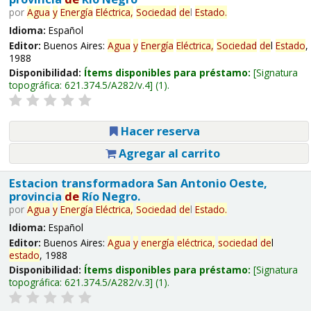
por
Agua
y
Energía
Eléctrica,
Sociedad
de
l
Estado
.
Idioma:
Español
Editor:
Buenos Aires:
Agua
y
Energía
Eléctrica,
Sociedad
de
l
Estado
,
1988
Disponibilidad:
Ítems disponibles para préstamo:
Signatura
topográfica:
621.374.5/A282/v.4
(1).
Hacer reserva
Agregar al carrito
Estacion transformadora San Antonio Oeste,
provincia
de
Río Negro.
por
Agua
y
Energía
Eléctrica,
Sociedad
de
l
Estado
.
Idioma:
Español
Editor:
Buenos Aires:
Agua
y
energía
eléctrica,
sociedad
de
l
estado
, 1988
Disponibilidad:
Ítems disponibles para préstamo:
Signatura
topográfica:
621.374.5/A282/v.3
(1).