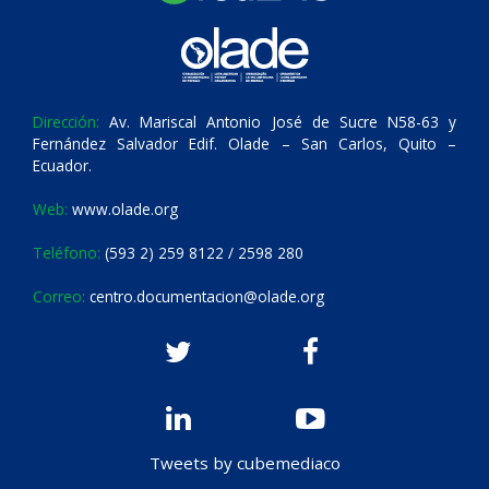
Dirección:
Av. Mariscal Antonio José de Sucre N58-63 y
Fernández Salvador Edif. Olade – San Carlos, Quito –
Ecuador.
Web:
www.olade.org
Teléfono:
(593 2) 259 8122 / 2598 280
Correo:
centro.documentacion@olade.org
Tweets by cubemediaco