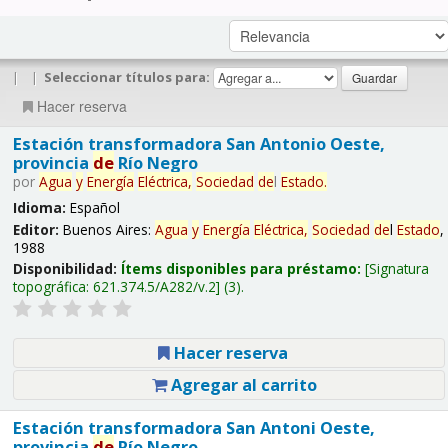
|
|
Seleccionar títulos para:
Hacer reserva
Estación transformadora San Antonio Oeste,
provincia
de
Río Negro
por
Agua
y
Energía
Eléctrica,
Sociedad
de
l
Estado
.
Idioma:
Español
Editor:
Buenos Aires:
Agua
y
Energía
Eléctrica,
Sociedad
de
l
Estado
,
1988
Disponibilidad:
Ítems disponibles para préstamo:
Signatura
topográfica:
621.374.5/A282/v.2
(3).
Hacer reserva
Agregar al carrito
Estación transformadora San Antoni Oeste,
provincia
de
Río Negro