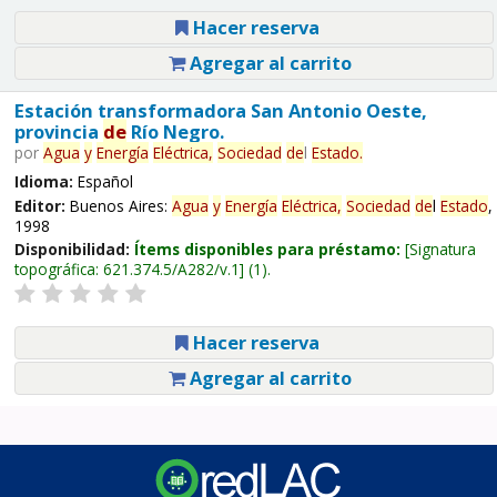
Hacer reserva
Agregar al carrito
Estación transformadora San Antonio Oeste,
provincia
de
Río Negro.
por
Agua
y
Energía
Eléctrica,
Sociedad
de
l
Estado
.
Idioma:
Español
Editor:
Buenos Aires:
Agua
y
Energía
Eléctrica,
Sociedad
de
l
Estado
,
1998
Disponibilidad:
Ítems disponibles para préstamo:
Signatura
topográfica:
621.374.5/A282/v.1
(1).
Hacer reserva
Agregar al carrito