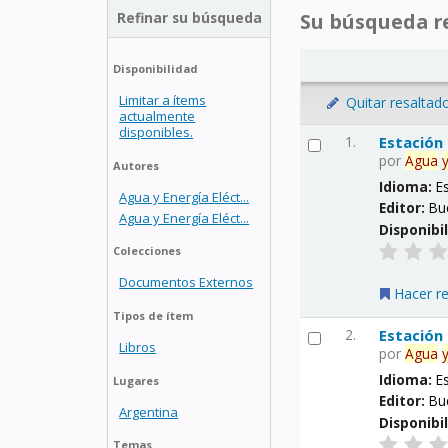
Refinar su búsqueda
Su búsqueda re
Disponibilidad
Limitar a ítems
Quitar resaltad
actualmente
disponibles.
1.
Estación
por
Agua
Autores
Idioma:
E
Agua y Energía Eléct...
Editor:
Bu
Agua y Energía Eléct...
Disponibi
Colecciones
Documentos Externos
Hacer r
Tipos de ítem
2.
Estación
Libros
por
Agua
Idioma:
E
Lugares
Editor:
Bu
Argentina
Disponibi
Temas