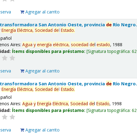
eserva
Agregar al carrito
 transformadora San Antonio Oeste, provincia
de
Río Negro
y
Energía
Eléctrica,
Sociedad
de
l
Estado
.
spañol
enos Aires:
Agua
y
energía
eléctrica,
sociedad
de
l
estado
, 1988
lidad:
Ítems disponibles para préstamo:
Signatura topográfica:
62
eserva
Agregar al carrito
 transformadora San Antonio Oeste, provincia
de
Río Negro
y
Energía
Eléctrica,
Sociedad
de
l
Estado
.
spañol
enos Aires:
Agua
y
Energía
Eléctrica,
Sociedad
de
l
Estado
, 1998
lidad:
Ítems disponibles para préstamo:
Signatura topográfica:
62
eserva
Agregar al carrito