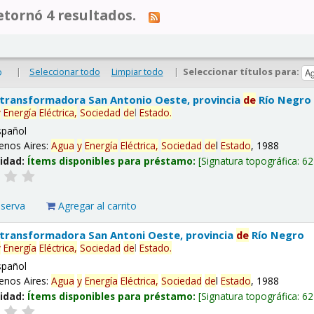
tornó 4 resultados.
|
Seleccionar todo
Limpiar todo
|
Seleccionar títulos para:
o
 transformadora San Antonio Oeste, provincia
de
Río Negro
y
Energía
Eléctrica,
Sociedad
de
l
Estado
.
spañol
enos Aires:
Agua
y
Energía
Eléctrica,
Sociedad
de
l
Estado
, 1988
lidad:
Ítems disponibles para préstamo:
Signatura topográfica:
62
eserva
Agregar al carrito
 transformadora San Antoni Oeste, provincia
de
Río Negro
y
Energía
Eléctrica,
Sociedad
de
l
Estado
.
spañol
enos Aires:
Agua
y
Energía
Eléctrica,
Sociedad
de
l
Estado
, 1988
lidad:
Ítems disponibles para préstamo:
Signatura topográfica:
62