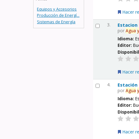
Equipos y Accesorios
Hacer r
Producción de Energí...
Sistemas de Energía
3.
Estacion
por
Agua
Idioma:
E
Editor:
Bu
Disponibi
Hacer r
4.
Estación
por
Agua
Idioma:
E
Editor:
Bu
Disponibi
Hacer r