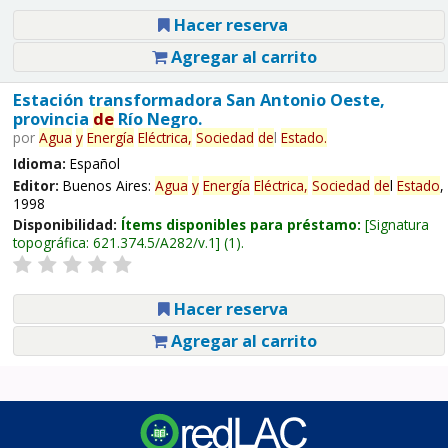
Hacer reserva
Agregar al carrito
Estación transformadora San Antonio Oeste,
provincia
de
Río Negro.
por
Agua
y
Energía
Eléctrica,
Sociedad
de
l
Estado
.
Idioma:
Español
Editor:
Buenos Aires:
Agua
y
Energía
Eléctrica,
Sociedad
de
l
Estado
,
1998
Disponibilidad:
Ítems disponibles para préstamo:
Signatura
topográfica:
621.374.5/A282/v.1
(1).
Hacer reserva
Agregar al carrito