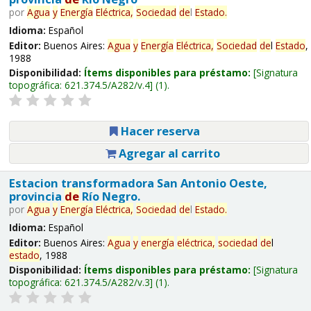
por
Agua
y
Energía
Eléctrica,
Sociedad
de
l
Estado
.
Idioma:
Español
Editor:
Buenos Aires:
Agua
y
Energía
Eléctrica,
Sociedad
de
l
Estado
,
1988
Disponibilidad:
Ítems disponibles para préstamo:
Signatura
topográfica:
621.374.5/A282/v.4
(1).
Hacer reserva
Agregar al carrito
Estacion transformadora San Antonio Oeste,
provincia
de
Río Negro.
por
Agua
y
Energía
Eléctrica,
Sociedad
de
l
Estado
.
Idioma:
Español
Editor:
Buenos Aires:
Agua
y
energía
eléctrica,
sociedad
de
l
estado
, 1988
Disponibilidad:
Ítems disponibles para préstamo:
Signatura
topográfica:
621.374.5/A282/v.3
(1).