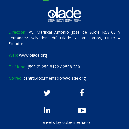
Dirección:
Av. Mariscal Antonio José de Sucre N58-63 y
Fernández Salvador Edif. Olade – San Carlos, Quito –
Ecuador.
Web:
www.olade.org
Teléfono:
(593 2) 259 8122 / 2598 280
Correo:
centro.documentacion@olade.org
Tweets by cubemediaco