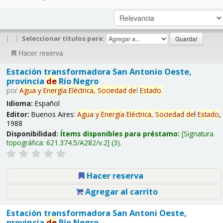
|
|
Seleccionar títulos para:
Hacer reserva
Estación transformadora San Antonio Oeste,
provincia
de
Río Negro
por
Agua
y
Energía
Eléctrica,
Sociedad
de
l
Estado
.
Idioma:
Español
Editor:
Buenos Aires:
Agua
y
Energía
Eléctrica,
Sociedad
de
l
Estado
,
1988
Disponibilidad:
Ítems disponibles para préstamo:
Signatura
topográfica:
621.374.5/A282/v.2
(3).
Hacer reserva
Agregar al carrito
Estación transformadora San Antoni Oeste,
provincia
de
Río Negro