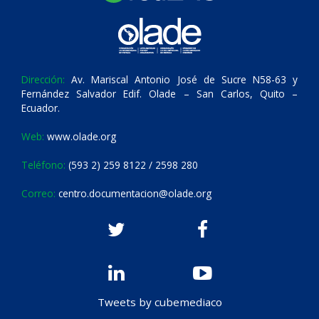
Dirección:
Av. Mariscal Antonio José de Sucre N58-63 y
Fernández Salvador Edif. Olade – San Carlos, Quito –
Ecuador.
Web:
www.olade.org
Teléfono:
(593 2) 259 8122 / 2598 280
Correo:
centro.documentacion@olade.org
Tweets by cubemediaco