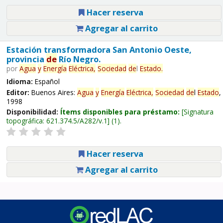
Hacer reserva
Agregar al carrito
Estación transformadora San Antonio Oeste,
provincia
de
Río Negro.
por
Agua
y
Energía
Eléctrica,
Sociedad
de
l
Estado
.
Idioma:
Español
Editor:
Buenos Aires:
Agua
y
Energía
Eléctrica,
Sociedad
de
l
Estado
,
1998
Disponibilidad:
Ítems disponibles para préstamo:
Signatura
topográfica:
621.374.5/A282/v.1
(1).
Hacer reserva
Agregar al carrito