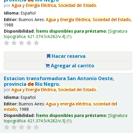
por
Agua
y
Energía
Eléctrica,
Sociedad
de
l
Estado
.
Idioma:
Español
Editor:
Buenos Aires:
Agua
y
Energía
Eléctrica,
Sociedad
de
l
Estado
,
1988
Disponibilidad:
Ítems disponibles para préstamo:
Signatura
topográfica:
621.374.5/A282/v.4
(1).
Hacer reserva
Agregar al carrito
Estacion transformadora San Antonio Oeste,
provincia
de
Río Negro.
por
Agua
y
Energía
Eléctrica,
Sociedad
de
l
Estado
.
Idioma:
Español
Editor:
Buenos Aires:
Agua
y
energía
eléctrica,
sociedad
de
l
estado
, 1988
Disponibilidad:
Ítems disponibles para préstamo:
Signatura
topográfica:
621.374.5/A282/v.3
(1).