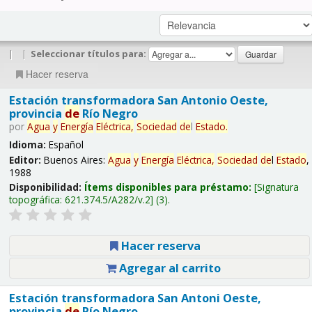
|
|
Seleccionar títulos para:
Hacer reserva
Estación transformadora San Antonio Oeste,
provincia
de
Río Negro
por
Agua
y
Energía
Eléctrica,
Sociedad
de
l
Estado
.
Idioma:
Español
Editor:
Buenos Aires:
Agua
y
Energía
Eléctrica,
Sociedad
de
l
Estado
,
1988
Disponibilidad:
Ítems disponibles para préstamo:
Signatura
topográfica:
621.374.5/A282/v.2
(3).
Hacer reserva
Agregar al carrito
Estación transformadora San Antoni Oeste,
provincia
de
Río Negro