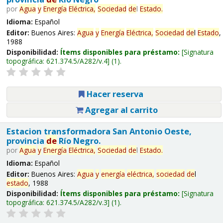
por
Agua
y
Energía
Eléctrica,
Sociedad
de
l
Estado
.
Idioma:
Español
Editor:
Buenos Aires:
Agua
y
Energía
Eléctrica,
Sociedad
de
l
Estado
,
1988
Disponibilidad:
Ítems disponibles para préstamo:
Signatura
topográfica:
621.374.5/A282/v.4
(1).
Hacer reserva
Agregar al carrito
Estacion transformadora San Antonio Oeste,
provincia
de
Río Negro.
por
Agua
y
Energía
Eléctrica,
Sociedad
de
l
Estado
.
Idioma:
Español
Editor:
Buenos Aires:
Agua
y
energía
eléctrica,
sociedad
de
l
estado
, 1988
Disponibilidad:
Ítems disponibles para préstamo:
Signatura
topográfica:
621.374.5/A282/v.3
(1).