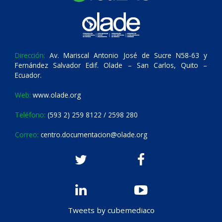
Dirección:
Av. Mariscal Antonio José de Sucre N58-63 y
Fernández Salvador Edif. Olade – San Carlos, Quito –
Ecuador.
Web:
www.olade.org
Teléfono:
(593 2) 259 8122 / 2598 280
Correo:
centro.documentacion@olade.org
Tweets by cubemediaco