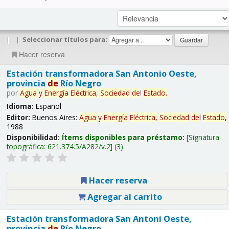
|
|
Seleccionar títulos para:
Hacer reserva
Estación transformadora San Antonio Oeste,
provincia
de
Río Negro
por
Agua
y
Energía
Eléctrica,
Sociedad
de
l
Estado
.
Idioma:
Español
Editor:
Buenos Aires:
Agua
y
Energía
Eléctrica,
Sociedad
de
l
Estado
,
1988
Disponibilidad:
Ítems disponibles para préstamo:
Signatura
topográfica:
621.374.5/A282/v.2
(3).
Hacer reserva
Agregar al carrito
Estación transformadora San Antoni Oeste,
provincia
de
Río Negro