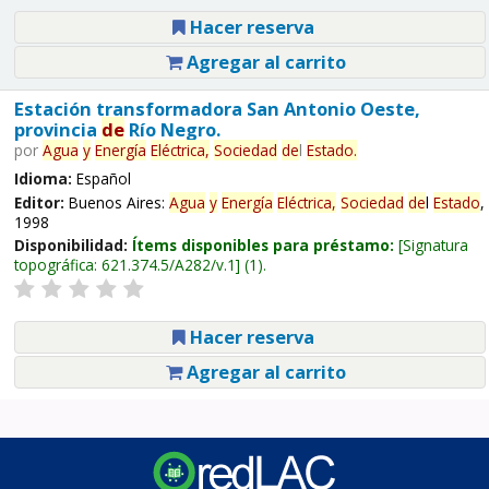
Hacer reserva
Agregar al carrito
Estación transformadora San Antonio Oeste,
provincia
de
Río Negro.
por
Agua
y
Energía
Eléctrica,
Sociedad
de
l
Estado
.
Idioma:
Español
Editor:
Buenos Aires:
Agua
y
Energía
Eléctrica,
Sociedad
de
l
Estado
,
1998
Disponibilidad:
Ítems disponibles para préstamo:
Signatura
topográfica:
621.374.5/A282/v.1
(1).
Hacer reserva
Agregar al carrito