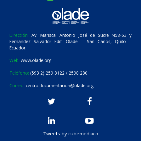
Dirección:
Av. Mariscal Antonio José de Sucre N58-63 y
Fernández Salvador Edif. Olade – San Carlos, Quito –
Ecuador.
Web:
www.olade.org
Teléfono:
(593 2) 259 8122 / 2598 280
Correo:
centro.documentacion@olade.org
Tweets by cubemediaco