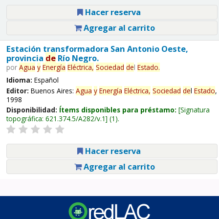
Hacer reserva
Agregar al carrito
Estación transformadora San Antonio Oeste,
provincia
de
Río Negro.
por
Agua
y
Energía
Eléctrica,
Sociedad
de
l
Estado
.
Idioma:
Español
Editor:
Buenos Aires:
Agua
y
Energía
Eléctrica,
Sociedad
de
l
Estado
,
1998
Disponibilidad:
Ítems disponibles para préstamo:
Signatura
topográfica:
621.374.5/A282/v.1
(1).
Hacer reserva
Agregar al carrito