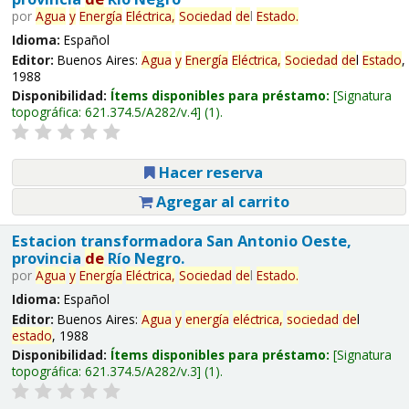
por
Agua
y
Energía
Eléctrica,
Sociedad
de
l
Estado
.
Idioma:
Español
Editor:
Buenos Aires:
Agua
y
Energía
Eléctrica,
Sociedad
de
l
Estado
,
1988
Disponibilidad:
Ítems disponibles para préstamo:
Signatura
topográfica:
621.374.5/A282/v.4
(1).
Hacer reserva
Agregar al carrito
Estacion transformadora San Antonio Oeste,
provincia
de
Río Negro.
por
Agua
y
Energía
Eléctrica,
Sociedad
de
l
Estado
.
Idioma:
Español
Editor:
Buenos Aires:
Agua
y
energía
eléctrica,
sociedad
de
l
estado
, 1988
Disponibilidad:
Ítems disponibles para préstamo:
Signatura
topográfica:
621.374.5/A282/v.3
(1).