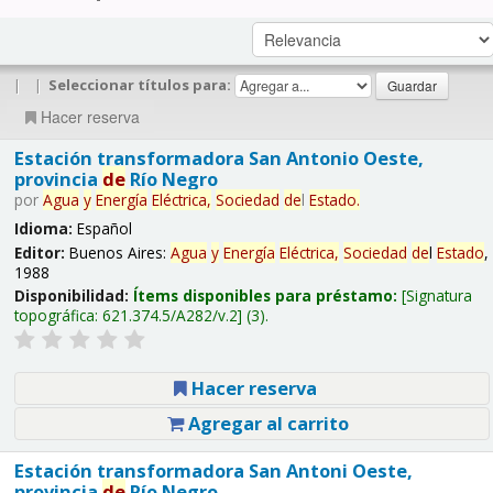
|
|
Seleccionar títulos para:
Hacer reserva
Estación transformadora San Antonio Oeste,
provincia
de
Río Negro
por
Agua
y
Energía
Eléctrica,
Sociedad
de
l
Estado
.
Idioma:
Español
Editor:
Buenos Aires:
Agua
y
Energía
Eléctrica,
Sociedad
de
l
Estado
,
1988
Disponibilidad:
Ítems disponibles para préstamo:
Signatura
topográfica:
621.374.5/A282/v.2
(3).
Hacer reserva
Agregar al carrito
Estación transformadora San Antoni Oeste,
provincia
de
Río Negro