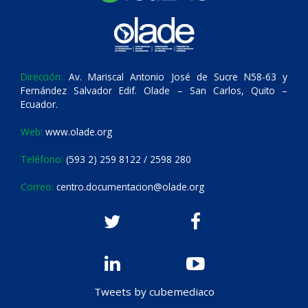
Dirección:
Av. Mariscal Antonio José de Sucre N58-63 y
Fernández Salvador Edif. Olade – San Carlos, Quito –
Ecuador.
Web:
www.olade.org
Teléfono:
(593 2) 259 8122 / 2598 280
Correo:
centro.documentacion@olade.org
Tweets by cubemediaco