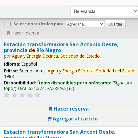
|
|
Seleccionar títulos para:
Hacer reserva
Estación transformadora San Antonio Oeste,
provincia
de
Río Negro
por
Agua
y
Energía
Eléctrica,
Sociedad
de
l
Estado
.
Idioma:
Español
Editor:
Buenos Aires:
Agua
y
Energía
Eléctrica,
Sociedad
de
l
Estado
,
1988
Disponibilidad:
Ítems disponibles para préstamo:
Signatura
topográfica:
621.374.5/A282/v.2
(3).
Hacer reserva
Agregar al carrito
Estación transformadora San Antoni Oeste,
provincia
de
Río Negro