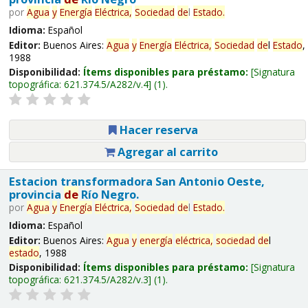
por
Agua
y
Energía
Eléctrica,
Sociedad
de
l
Estado
.
Idioma:
Español
Editor:
Buenos Aires:
Agua
y
Energía
Eléctrica,
Sociedad
de
l
Estado
,
1988
Disponibilidad:
Ítems disponibles para préstamo:
Signatura
topográfica:
621.374.5/A282/v.4
(1).
Hacer reserva
Agregar al carrito
Estacion transformadora San Antonio Oeste,
provincia
de
Río Negro.
por
Agua
y
Energía
Eléctrica,
Sociedad
de
l
Estado
.
Idioma:
Español
Editor:
Buenos Aires:
Agua
y
energía
eléctrica,
sociedad
de
l
estado
, 1988
Disponibilidad:
Ítems disponibles para préstamo:
Signatura
topográfica:
621.374.5/A282/v.3
(1).