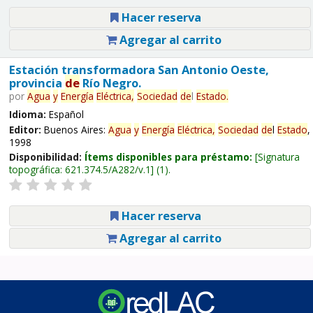
Hacer reserva
Agregar al carrito
Estación transformadora San Antonio Oeste,
provincia
de
Río Negro.
por
Agua
y
Energía
Eléctrica,
Sociedad
de
l
Estado
.
Idioma:
Español
Editor:
Buenos Aires:
Agua
y
Energía
Eléctrica,
Sociedad
de
l
Estado
,
1998
Disponibilidad:
Ítems disponibles para préstamo:
Signatura
topográfica:
621.374.5/A282/v.1
(1).
Hacer reserva
Agregar al carrito