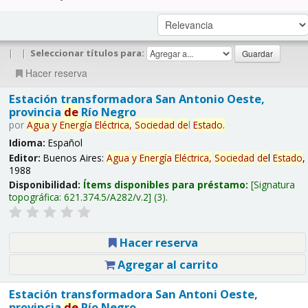
|
|
Seleccionar títulos para:
Hacer reserva
Estación transformadora San Antonio Oeste,
provincia
de
Río Negro
por
Agua
y
Energía
Eléctrica,
Sociedad
de
l
Estado
.
Idioma:
Español
Editor:
Buenos Aires:
Agua
y
Energía
Eléctrica,
Sociedad
de
l
Estado
,
1988
Disponibilidad:
Ítems disponibles para préstamo:
Signatura
topográfica:
621.374.5/A282/v.2
(3).
Hacer reserva
Agregar al carrito
Estación transformadora San Antoni Oeste,
provincia
de
Río Negro