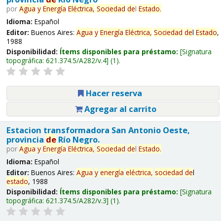
por
Agua
y
Energía
Eléctrica,
Sociedad
de
l
Estado
.
Idioma:
Español
Editor:
Buenos Aires:
Agua
y
Energía
Eléctrica,
Sociedad
de
l
Estado
,
1988
Disponibilidad:
Ítems disponibles para préstamo:
Signatura
topográfica:
621.374.5/A282/v.4
(1).
Hacer reserva
Agregar al carrito
Estacion transformadora San Antonio Oeste,
provincia
de
Río Negro.
por
Agua
y
Energía
Eléctrica,
Sociedad
de
l
Estado
.
Idioma:
Español
Editor:
Buenos Aires:
Agua
y
energía
eléctrica,
sociedad
de
l
estado
, 1988
Disponibilidad:
Ítems disponibles para préstamo:
Signatura
topográfica:
621.374.5/A282/v.3
(1).