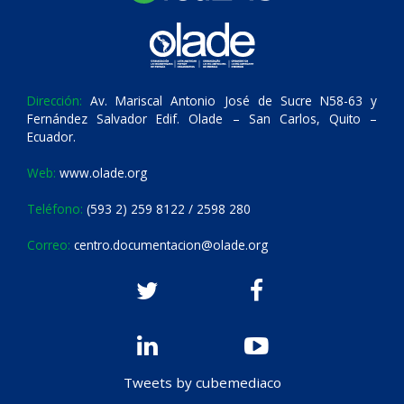
Dirección:
Av. Mariscal Antonio José de Sucre N58-63 y
Fernández Salvador Edif. Olade – San Carlos, Quito –
Ecuador.
Web:
www.olade.org
Teléfono:
(593 2) 259 8122 / 2598 280
Correo:
centro.documentacion@olade.org
Tweets by cubemediaco