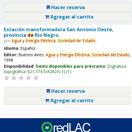
Hacer reserva
Agregar al carrito
Estación transformadora San Antonio Oeste,
provincia
de
Río Negro.
por
Agua
y
Energía
Eléctrica,
Sociedad
de
l
Estado
.
Idioma:
Español
Editor:
Buenos Aires:
Agua
y
Energía
Eléctrica,
Sociedad
de
l
Estado
,
1998
Disponibilidad:
Ítems disponibles para préstamo:
Signatura
topográfica:
621.374.5/A282/v.1
(1).
Hacer reserva
Agregar al carrito