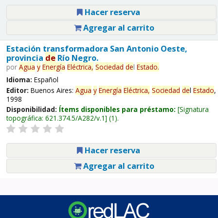
Hacer reserva
Agregar al carrito
Estación transformadora San Antonio Oeste,
provincia
de
Río Negro.
por
Agua
y
Energía
Eléctrica,
Sociedad
de
l
Estado
.
Idioma:
Español
Editor:
Buenos Aires:
Agua
y
Energía
Eléctrica,
Sociedad
de
l
Estado
,
1998
Disponibilidad:
Ítems disponibles para préstamo:
Signatura
topográfica:
621.374.5/A282/v.1
(1).
Hacer reserva
Agregar al carrito