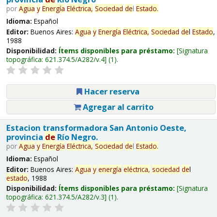
por
Agua
y
Energía
Eléctrica,
Sociedad
de
l
Estado
.
Idioma:
Español
Editor:
Buenos Aires:
Agua
y
Energía
Eléctrica,
Sociedad
de
l
Estado
,
1988
Disponibilidad:
Ítems disponibles para préstamo:
Signatura
topográfica:
621.374.5/A282/v.4
(1).
Hacer reserva
Agregar al carrito
Estacion transformadora San Antonio Oeste,
provincia
de
Río Negro.
por
Agua
y
Energía
Eléctrica,
Sociedad
de
l
Estado
.
Idioma:
Español
Editor:
Buenos Aires:
Agua
y
energía
eléctrica,
sociedad
de
l
estado
, 1988
Disponibilidad:
Ítems disponibles para préstamo:
Signatura
topográfica:
621.374.5/A282/v.3
(1).