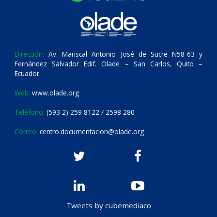
Dirección:
Av. Mariscal Antonio José de Sucre N58-63 y
Fernández Salvador Edif. Olade – San Carlos, Quito –
Ecuador.
Web:
www.olade.org
Teléfono:
(593 2) 259 8122 / 2598 280
Correo:
centro.documentacion@olade.org
Tweets by cubemediaco