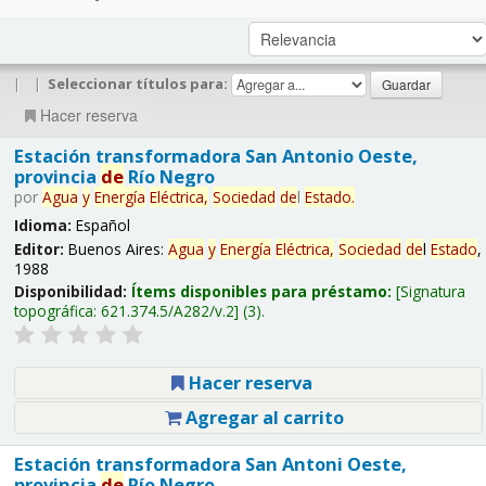
|
|
Seleccionar títulos para:
Hacer reserva
Estación transformadora San Antonio Oeste,
provincia
de
Río Negro
por
Agua
y
Energía
Eléctrica,
Sociedad
de
l
Estado
.
Idioma:
Español
Editor:
Buenos Aires:
Agua
y
Energía
Eléctrica,
Sociedad
de
l
Estado
,
1988
Disponibilidad:
Ítems disponibles para préstamo:
Signatura
topográfica:
621.374.5/A282/v.2
(3).
Hacer reserva
Agregar al carrito
Estación transformadora San Antoni Oeste,
provincia
de
Río Negro