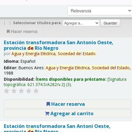
|
|
Seleccionar títulos para:
Hacer reserva
Estación transformadora San Antonio Oeste,
provincia
de
Río Negro
por
Agua
y
Energía
Eléctrica,
Sociedad
de
l
Estado
.
Idioma:
Español
Editor:
Buenos Aires:
Agua
y
Energía
Eléctrica,
Sociedad
de
l
Estado
,
1988
Disponibilidad:
Ítems disponibles para préstamo:
Signatura
topográfica:
621.374.5/A282/v.2
(3).
Hacer reserva
Agregar al carrito
Estación transformadora San Antoni Oeste,
provincia
de
Río Negro