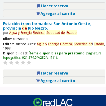
Hacer reserva
Agregar al carrito
Estación transformadora San Antonio Oeste,
provincia
de
Río Negro.
por
Agua
y
Energía
Eléctrica,
Sociedad
de
l
Estado
.
Idioma:
Español
Editor:
Buenos Aires:
Agua
y
Energía
Eléctrica,
Sociedad
de
l
Estado
,
1998
Disponibilidad:
Ítems disponibles para préstamo:
Signatura
topográfica:
621.374.5/A282/v.1
(1).
Hacer reserva
Agregar al carrito