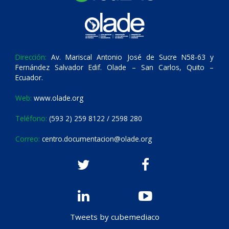
Dirección:
Av. Mariscal Antonio José de Sucre N58-63 y
Fernández Salvador Edif. Olade – San Carlos, Quito –
Ecuador.
Web:
www.olade.org
Teléfono:
(593 2) 259 8122 / 2598 280
Correo:
centro.documentacion@olade.org
Tweets by cubemediaco