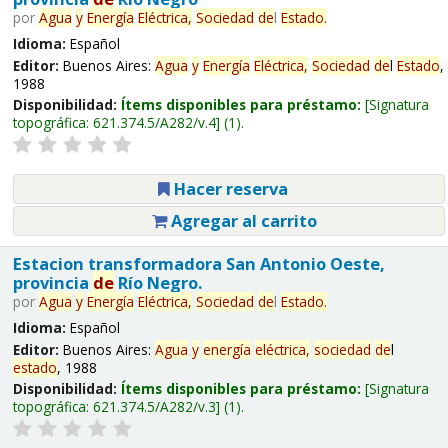
por
Agua
y
Energía
Eléctrica,
Sociedad
de
l
Estado
.
Idioma:
Español
Editor:
Buenos Aires:
Agua
y
Energía
Eléctrica,
Sociedad
de
l
Estado
,
1988
Disponibilidad:
Ítems disponibles para préstamo:
Signatura
topográfica:
621.374.5/A282/v.4
(1).
Hacer reserva
Agregar al carrito
Estacion transformadora San Antonio Oeste,
provincia
de
Río Negro.
por
Agua
y
Energía
Eléctrica,
Sociedad
de
l
Estado
.
Idioma:
Español
Editor:
Buenos Aires:
Agua
y
energía
eléctrica,
sociedad
de
l
estado
, 1988
Disponibilidad:
Ítems disponibles para préstamo:
Signatura
topográfica:
621.374.5/A282/v.3
(1).