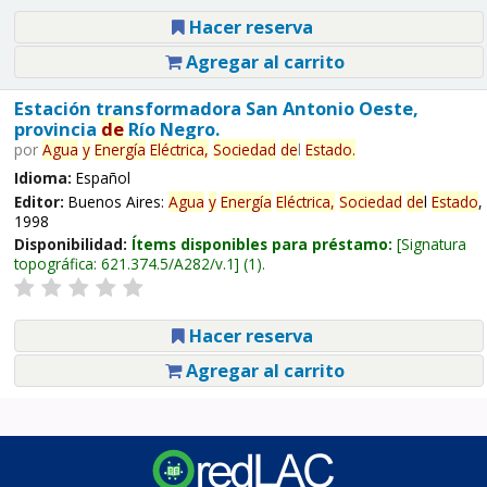
Hacer reserva
Agregar al carrito
Estación transformadora San Antonio Oeste,
provincia
de
Río Negro.
por
Agua
y
Energía
Eléctrica,
Sociedad
de
l
Estado
.
Idioma:
Español
Editor:
Buenos Aires:
Agua
y
Energía
Eléctrica,
Sociedad
de
l
Estado
,
1998
Disponibilidad:
Ítems disponibles para préstamo:
Signatura
topográfica:
621.374.5/A282/v.1
(1).
Hacer reserva
Agregar al carrito