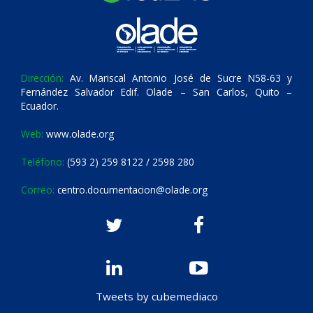
Dirección:
Av. Mariscal Antonio José de Sucre N58-63 y
Fernández Salvador Edif. Olade – San Carlos, Quito –
Ecuador.
Web:
www.olade.org
Teléfono:
(593 2) 259 8122 / 2598 280
Correo:
centro.documentacion@olade.org
Tweets by cubemediaco