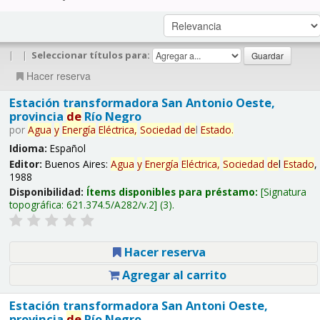
|
|
Seleccionar títulos para:
Hacer reserva
Estación transformadora San Antonio Oeste,
provincia
de
Río Negro
por
Agua
y
Energía
Eléctrica,
Sociedad
de
l
Estado
.
Idioma:
Español
Editor:
Buenos Aires:
Agua
y
Energía
Eléctrica,
Sociedad
de
l
Estado
,
1988
Disponibilidad:
Ítems disponibles para préstamo:
Signatura
topográfica:
621.374.5/A282/v.2
(3).
Hacer reserva
Agregar al carrito
Estación transformadora San Antoni Oeste,
provincia
de
Río Negro