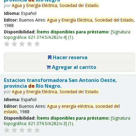
por
Agua
y
Energía
Eléctrica,
Sociedad
de
l
Estado
.
Idioma:
Español
Editor:
Buenos Aires:
Agua
y
Energía
Eléctrica,
Sociedad
de
l
Estado
,
1988
Disponibilidad:
Ítems disponibles para préstamo:
Signatura
topográfica:
621.374.5/A282/v.4
(1).
Hacer reserva
Agregar al carrito
Estacion transformadora San Antonio Oeste,
provincia
de
Río Negro.
por
Agua
y
Energía
Eléctrica,
Sociedad
de
l
Estado
.
Idioma:
Español
Editor:
Buenos Aires:
Agua
y
energía
eléctrica,
sociedad
de
l
estado
, 1988
Disponibilidad:
Ítems disponibles para préstamo:
Signatura
topográfica:
621.374.5/A282/v.3
(1).