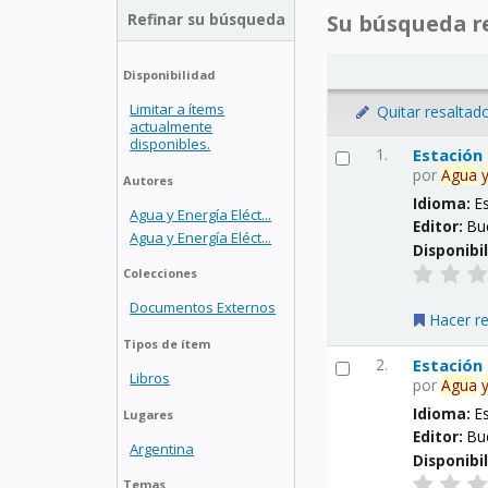
Refinar su búsqueda
Su búsqueda re
Disponibilidad
Limitar a ítems
Quitar resaltad
actualmente
disponibles.
1.
Estación
por
Agua
Autores
Idioma:
E
Agua y Energía Eléct...
Editor:
Bu
Agua y Energía Eléct...
Disponibi
Colecciones
Documentos Externos
Hacer r
Tipos de ítem
2.
Estación
Libros
por
Agua
Idioma:
E
Lugares
Editor:
Bu
Argentina
Disponibi
Temas