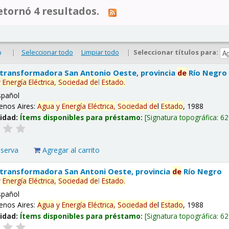
tornó 4 resultados.
|
Seleccionar todo
Limpiar todo
|
Seleccionar títulos para:
o
 transformadora San Antonio Oeste, provincia
de
Río Negro
y
Energía
Eléctrica,
Sociedad
de
l
Estado
.
spañol
enos Aires:
Agua
y
Energía
Eléctrica,
Sociedad
de
l
Estado
, 1988
lidad:
Ítems disponibles para préstamo:
Signatura topográfica:
62
eserva
Agregar al carrito
 transformadora San Antoni Oeste, provincia
de
Río Negro
y
Energía
Eléctrica,
Sociedad
de
l
Estado
.
spañol
enos Aires:
Agua
y
Energía
Eléctrica,
Sociedad
de
l
Estado
, 1988
lidad:
Ítems disponibles para préstamo:
Signatura topográfica:
62