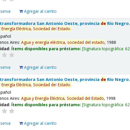
eserva
Agregar al carrito
 transformadora San Antonio Oeste, provincia
de
Río Negro
y
Energía
Eléctrica,
Sociedad
de
l
Estado
.
spañol
enos Aires:
Agua
y
energía
eléctrica,
sociedad
de
l
estado
, 1988
lidad:
Ítems disponibles para préstamo:
Signatura topográfica:
62
eserva
Agregar al carrito
 transformadora San Antonio Oeste, provincia
de
Río Negro
y
Energía
Eléctrica,
Sociedad
de
l
Estado
.
spañol
enos Aires:
Agua
y
Energía
Eléctrica,
Sociedad
de
l
Estado
, 1998
lidad:
Ítems disponibles para préstamo:
Signatura topográfica:
62
eserva
Agregar al carrito