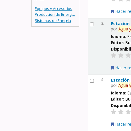
Equipos y Accesorios
Hacer r
Producción de Energí...
Sistemas de Energía
3.
Estacion
por
Agua
Idioma:
E
Editor:
Bu
Disponibi
Hacer r
4.
Estación
por
Agua
Idioma:
E
Editor:
Bu
Disponibi
Hacer r