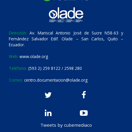
Dirección:
Av. Mariscal Antonio José de Sucre N58-63 y
Fernández Salvador Edif. Olade – San Carlos, Quito –
Ecuador.
Web:
www.olade.org
Teléfono:
(593 2) 259 8122 / 2598 280
Correo:
centro.documentacion@olade.org
Tweets by cubemediaco