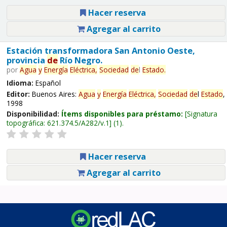
Hacer reserva
Agregar al carrito
Estación transformadora San Antonio Oeste,
provincia
de
Río Negro.
por
Agua
y
Energía
Eléctrica,
Sociedad
de
l
Estado
.
Idioma:
Español
Editor:
Buenos Aires:
Agua
y
Energía
Eléctrica,
Sociedad
de
l
Estado
,
1998
Disponibilidad:
Ítems disponibles para préstamo:
Signatura
topográfica:
621.374.5/A282/v.1
(1).
Hacer reserva
Agregar al carrito