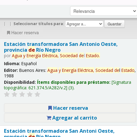
|
|
Seleccionar títulos para:
Hacer reserva
Estación transformadora San Antonio Oeste,
provincia
de
Río Negro
por
Agua
y
Energía
Eléctrica,
Sociedad
de
l
Estado
.
Idioma:
Español
Editor:
Buenos Aires:
Agua
y
Energía
Eléctrica,
Sociedad
de
l
Estado
,
1988
Disponibilidad:
Ítems disponibles para préstamo:
Signatura
topográfica:
621.374.5/A282/v.2
(3).
Hacer reserva
Agregar al carrito
Estación transformadora San Antoni Oeste,
provincia
de
Río Negro