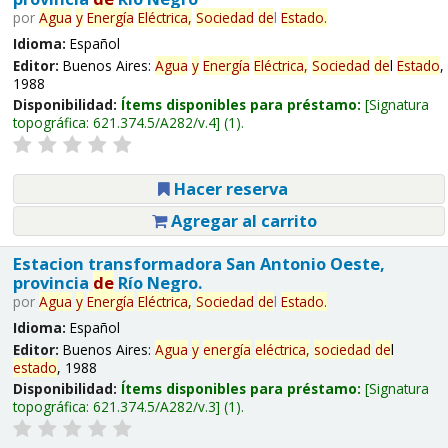
por
Agua
y
Energía
Eléctrica,
Sociedad
de
l
Estado
.
Idioma:
Español
Editor:
Buenos Aires:
Agua
y
Energía
Eléctrica,
Sociedad
de
l
Estado
,
1988
Disponibilidad:
Ítems disponibles para préstamo:
Signatura
topográfica:
621.374.5/A282/v.4
(1).
Hacer reserva
Agregar al carrito
Estacion transformadora San Antonio Oeste,
provincia
de
Río Negro.
por
Agua
y
Energía
Eléctrica,
Sociedad
de
l
Estado
.
Idioma:
Español
Editor:
Buenos Aires:
Agua
y
energía
eléctrica,
sociedad
de
l
estado
, 1988
Disponibilidad:
Ítems disponibles para préstamo:
Signatura
topográfica:
621.374.5/A282/v.3
(1).